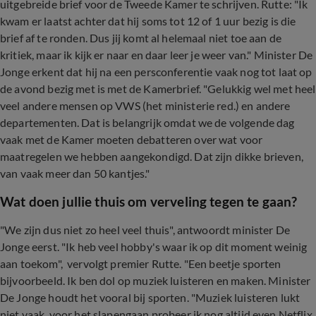
uitgebreide brief voor de Tweede Kamer te schrijven. Rutte: "Ik
kwam er laatst achter dat hij soms tot 12 of 1 uur bezig is die
brief af te ronden. Dus jij komt al helemaal niet toe aan de
kritiek, maar ik kijk er naar en daar leer je weer van." Minister De
Jonge erkent dat hij na een persconferentie vaak nog tot laat op
de avond bezig met is met de Kamerbrief. "Gelukkig wel met heel
veel andere mensen op VWS (het ministerie red.) en andere
departementen. Dat is belangrijk omdat we de volgende dag
vaak met de Kamer moeten debatteren over wat voor
maatregelen we hebben aangekondigd. Dat zijn dikke brieven,
van vaak meer dan 50 kantjes."
Wat doen jullie thuis om verveling tegen te gaan?
"We zijn dus niet zo heel veel thuis", antwoordt minister De
Jonge eerst. "Ik heb veel hobby's waar ik op dit moment weinig
aan toekom", vervolgt premier Rutte. "Een beetje sporten
bijvoorbeeld. Ik ben dol op muziek luisteren en maken. Minister
De Jonge houdt het vooral bij sporten. "Muziek luisteren lukt
niet vaak, voor het slapengaan probeer ik nog altijd even Netflix