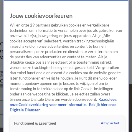
Jouw cookievoorkeuren
Wij en onze
29
partners gebruiken cookies en vergelijkbare
technieken om informatie te verzamelen over jou als gebruiker van
onze website(s), jouw gedrag en jouw apparaten. Als je „Alle
cookies accepteren” selecteert, worden trackingtechnologieën
Overzicht
Tip de
Laatste nieuws
Regionieuws
Het beste van Hart
ingeschakeld om onze advertenties en content te kunnen
redactie
personaliseren, onze producten en diensten te verbeteren en om
de prestaties van advertenties en content te meten. Als je
Volg Hart van Nederland
„Huidige keuze opslaan” selecteert of je toestemming intrekt,
worden deze trackingtechnologieën uitgeschakeld. We gebruiken
dan enkel functionele en essentiële cookies om de website goed te
Zoeken
laten functioneren en veilig te houden. Je kunt dit menu op ieder
Overzicht
Regio
Uitzendingen
Weer
Tip de redactie
Panel
Video's
moment opnieuw openen om je keuzes te wijzigen of om je
toestemming in te trekken door op de link Cookie-instellingen
onder aan de webpagina te klikken. Je selecties zullen overal
binnen onze Digitale Diensten worden doorgevoerd.
Raadpleeg
onze Cookieverklaring voor meer informatie.
Bekijk hier onze
Digitale Diensten.
Altijd actief
Functioneel & Essentieel