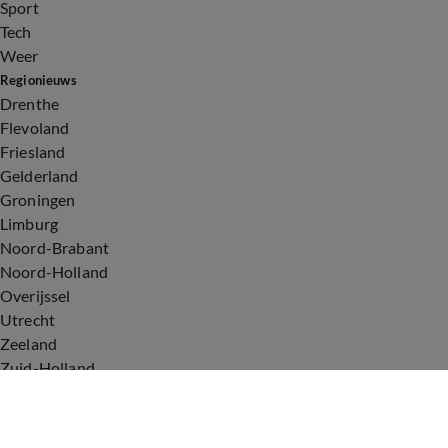
Sport
Tech
Weer
Regionieuws
Drenthe
Flevoland
Friesland
Gelderland
Groningen
Limburg
Noord-Brabant
Noord-Holland
Overijssel
Utrecht
Zeeland
Zuid-Holland
Voorwaarden
Over ons
Privacyverklaring