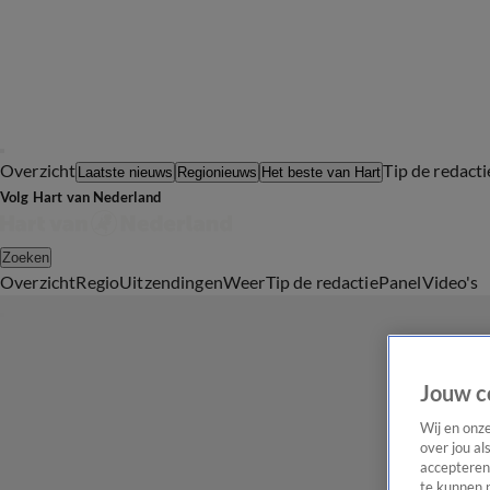
Overzicht
Tip de redacti
Laatste nieuws
Regionieuws
Het beste van Hart
Volg Hart van Nederland
Zoeken
Overzicht
Regio
Uitzendingen
Weer
Tip de redactie
Panel
Video's
Jouw c
Wij en onz
over jou al
accepteren
te kunnen 