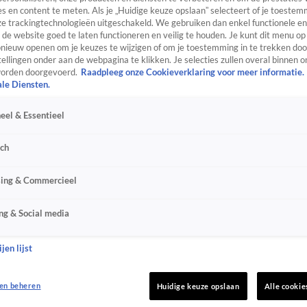
s en content te meten. Als je „Huidige keuze opslaan” selecteert of je toestemm
e trackingtechnologieën uitgeschakeld. We gebruiken dan enkel functionele en
de website goed te laten functioneren en veilig te houden. Je kunt dit menu op
ieuw openen om je keuzes te wijzigen of om je toestemming in te trekken door
ellingen onder aan de webpagina te klikken. Je selecties zullen overal binnen o
orden doorgevoerd.
Raadpleeg onze Cookieverklaring voor meer informatie.
ale Diensten.
eel & Essentieel
sch
sing & Commercieel
ng & Social media
jen lijst
en beheren
Huidige keuze opslaan
Alle cookie