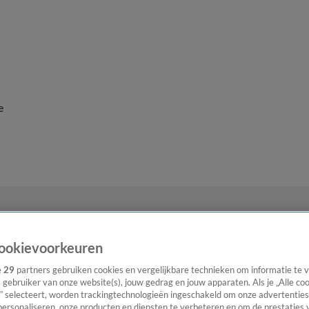
e
ookievoorkeuren
e
29
partners gebruiken cookies en vergelijkbare technieken om informatie te
s gebruiker van onze website(s), jouw gedrag en jouw apparaten. Als je „Alle co
” selecteert, worden trackingtechnologieën ingeschakeld om onze advertenties
personaliseren, onze producten en diensten te verbeteren en om de prestaties 