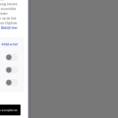
ing intrekt,
 essentiële
 ieder
 op de link
nze Digitale
Bekijk hier
Altijd actief
s accepteren