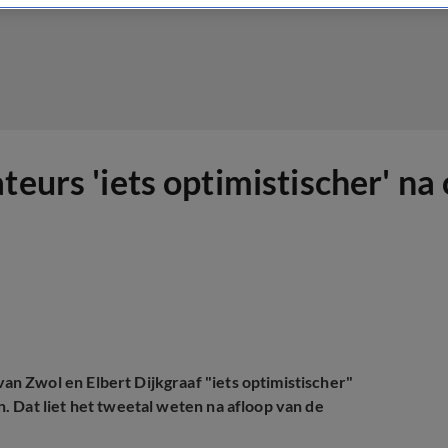
teurs 'iets optimistischer' n
n Zwol en Elbert Dijkgraaf "iets optimistischer"
. Dat liet het tweetal weten na afloop van de