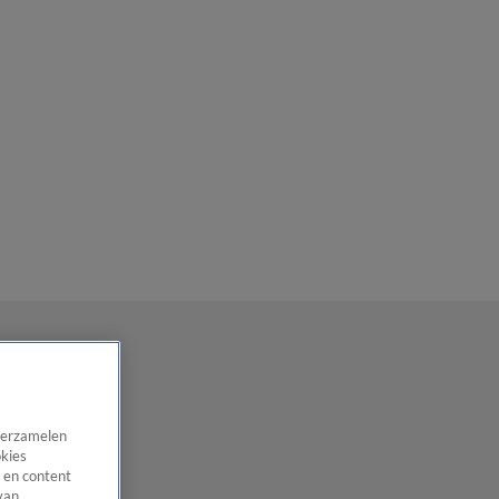
 verzamelen
okies
 en content
van