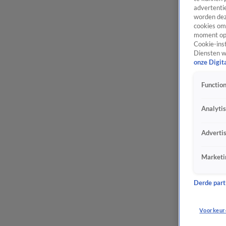
advertentie
worden dez
cookies om 
moment opn
Cookie-inst
Diensten w
onze Digit
Function
Analyti
Adverti
Marketi
Derde parti
Voorkeur