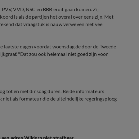
f PVV, VVD, NSC en BBB eruit gaan komen. Zij
oord is als de partijen het overal over eens zijn. Met
erekend dat vraagstuk is nauw verweven met veel
in de laatste dagen voordat woensdag de door de Tweede
Dijkgraaf. "Dat zou ook helemaal niet goed zijn voor
og tot en met dinsdag duren. Beide informateurs
k niet als formateur die de uiteindelijke regeringsploeg
an adres Wilders niet strafbaar