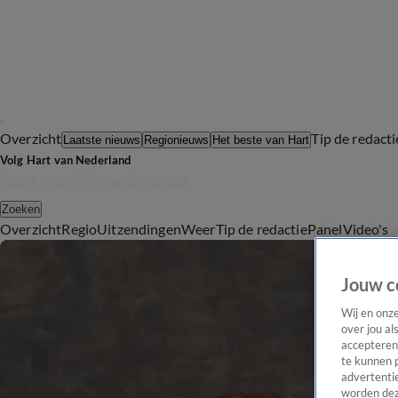
Overzicht
Tip de redacti
Laatste nieuws
Regionieuws
Het beste van Hart
Volg Hart van Nederland
Zoeken
Overzicht
Regio
Uitzendingen
Weer
Tip de redactie
Panel
Video's
Jouw c
Wij en onz
over jou al
accepteren
te kunnen 
advertentie
worden dez