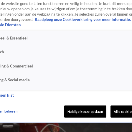
de website goed te laten functioneren en veilig te houden. Je kunt dit menu op
ieuw openen om je keuzes te wijzigen of om je toestemming in te trekken door
ellingen onder aan de webpagina te klikken. Je selecties zullen overal binnen o
orden doorgevoerd.
Raadpleeg onze Cookieverklaring voor meer informatie.
ale Diensten.
eel & Essentieel
sch
sing & Commercieel
ng & Social media
jen lijst
en beheren
Huidige keuze opslaan
Alle cookie