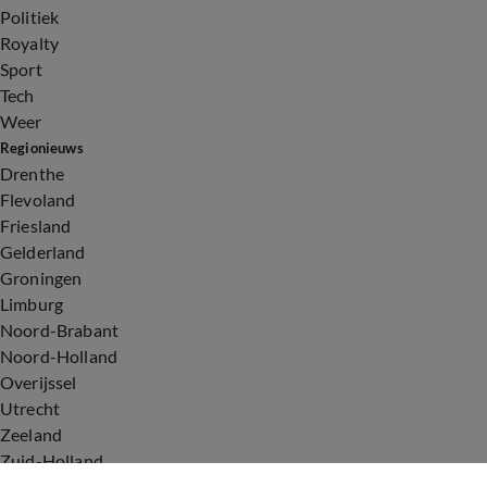
Politiek
Royalty
Sport
Tech
Weer
Regionieuws
Drenthe
Flevoland
Friesland
Gelderland
Groningen
Limburg
Noord-Brabant
Noord-Holland
Overijssel
Utrecht
Zeeland
Zuid-Holland