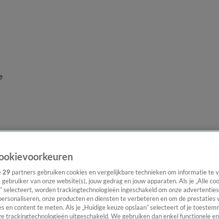
e
ookievoorkeuren
e
29
partners gebruiken cookies en vergelijkbare technieken om informatie te
s gebruiker van onze website(s), jouw gedrag en jouw apparaten. Als je „Alle co
” selecteert, worden trackingtechnologieën ingeschakeld om onze advertenties
personaliseren, onze producten en diensten te verbeteren en om de prestaties 
s en content te meten. Als je „Huidige keuze opslaan” selecteert of je toestemm
e trackingtechnologieën uitgeschakeld. We gebruiken dan enkel functionele en