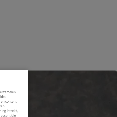
 verzamelen
okies
 en content
van
ing intrekt,
 essentiële