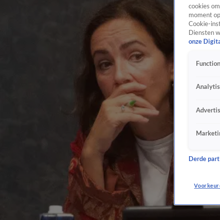
cookies om 
moment opn
Cookie-inst
Diensten w
onze Digit
Function
Analyti
Adverti
Marketi
Derde parti
Voorkeur