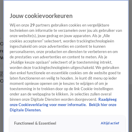
Jouw cookievoorkeuren
Wij en onze
29
partners gebruiken cookies en vergelijkbare
technieken om informatie te verzamelen over jou als gebruiker van
onze website(s), jouw gedrag en jouw apparaten. Als je „Alle
cookies accepteren” selecteert, worden trackingtechnologieën
Overzicht
Tip de
Laatste nieuws
Regionieuws
Het beste van Hart
ingeschakeld om onze advertenties en content te kunnen
redactie
personaliseren, onze producten en diensten te verbeteren en om
de prestaties van advertenties en content te meten. Als je
Volg Hart van Nederland
„Huidige keuze opslaan” selecteert of je toestemming intrekt,
worden deze trackingtechnologieën uitgeschakeld. We gebruiken
dan enkel functionele en essentiële cookies om de website goed te
Zoeken
laten functioneren en veilig te houden. Je kunt dit menu op ieder
Overzicht
Regio
Uitzendingen
Weer
Tip de redactie
Panel
Video's
moment opnieuw openen om je keuzes te wijzigen of om je
toestemming in te trekken door op de link Cookie-instellingen
onder aan de webpagina te klikken. Je selecties zullen overal
binnen onze Digitale Diensten worden doorgevoerd.
Raadpleeg
onze Cookieverklaring voor meer informatie.
Bekijk hier onze
Digitale Diensten.
Altijd actief
Functioneel & Essentieel