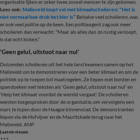
organisatie lijken er zeker twee zoveel mensen te zijn gekomen.
Lees ook:
Malieveld loopt vol met klimaatscholieren: “Het is
niet normaal hoe druk het hier is”
Behalve veel scholieren, was
er ook veel politie op de been. Een politieagent zag ook meer
scholieren dan verwacht: "Maar als alles dan zo rustig verloopt,
is dat echt kicken.''
'Geen gelul, uitstoot naar nul'
Duizenden scholieren uit het hele land kwamen samen op het
Malieveld om te demonstreren voor een beter klimaat en om de
politiek op te roepen tot maatregelen. Ze liepen met borden en
spandoeken met teksten als 'Geen gelul, uitstoot naar nul' en
'Help het klimaat voordat de wereld vergaat'. De scholieren
werden toegesproken door de organisatie, om vervolgens een
mars te lopen door de Haagse binnenstad. De demonstranten
liepen via de Hofvijver en de Mauritskade terug naar het
Malieveld. ANP
Laatste nieuws
112