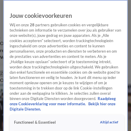
Jouw cookievoorkeuren
Wij en onze
28
partners gebruiken cookies en vergelijkbare
technieken om informatie te verzamelen over jou als gebruiker van
onze website(s), jouw gedrag en jouw apparaten. Als je „Alle
cookies accepteren” selecteert, worden trackingtechnologieën
Overzicht
Tip de
Laatste nieuws
Regionieuws
Het beste van Hart
ingeschakeld om onze advertenties en content te kunnen
redactie
personaliseren, onze producten en diensten te verbeteren en om
de prestaties van advertenties en content te meten. Als je
Volg Hart van Nederland
„Huidige keuze opslaan” selecteert of je toestemming intrekt,
worden deze trackingtechnologieën uitgeschakeld. We gebruiken
dan enkel functionele en essentiële cookies om de website goed te
Zoeken
laten functioneren en veilig te houden. Je kunt dit menu op ieder
Overzicht
Regio
Uitzendingen
Weer
Tip de redactie
Panel
Video's
moment opnieuw openen om je keuzes te wijzigen of om je
toestemming in te trekken door op de link Cookie-instellingen
onder aan de webpagina te klikken. Je selecties zullen overal
binnen onze Digitale Diensten worden doorgevoerd.
Raadpleeg
onze Cookieverklaring voor meer informatie.
Bekijk hier onze
Digitale Diensten.
Altijd actief
Functioneel & Essentieel