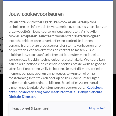
Jouw cookievoorkeuren
Wij en onze
29
partners gebruiken cookies en vergelijkbare
technieken om informatie te verzamelen over jou als gebruiker van
onze website(s), jouw gedrag en jouw apparaten. Als je „Alle
cookies accepteren” selecteert, worden trackingtechnologieën
Overzicht
Tip de
Laatste nieuws
Regionieuws
Het beste van Hart
ingeschakeld om onze advertenties en content te kunnen
redactie
personaliseren, onze producten en diensten te verbeteren en om
de prestaties van advertenties en content te meten. Als je
Volg Hart van Nederland
„Huidige keuze opslaan” selecteert of je toestemming intrekt,
worden deze trackingtechnologieën uitgeschakeld. We gebruiken
dan enkel functionele en essentiële cookies om de website goed te
Zoeken
laten functioneren en veilig te houden. Je kunt dit menu op ieder
Overzicht
Regio
Uitzendingen
Weer
Tip de redactie
Panel
Video's
moment opnieuw openen om je keuzes te wijzigen of om je
toestemming in te trekken door op de link Cookie-instellingen
onder aan de webpagina te klikken. Je selecties zullen overal
binnen onze Digitale Diensten worden doorgevoerd.
Raadpleeg
onze Cookieverklaring voor meer informatie.
Bekijk hier onze
Digitale Diensten.
Altijd actief
Functioneel & Essentieel