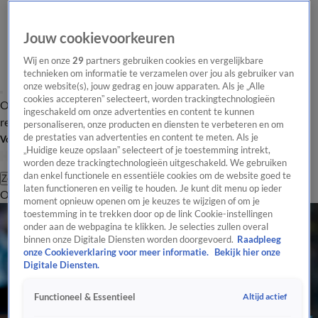
Jouw cookievoorkeuren
Wij en onze
29
partners gebruiken cookies en vergelijkbare
technieken om informatie te verzamelen over jou als gebruiker van
onze website(s), jouw gedrag en jouw apparaten. Als je „Alle
cookies accepteren” selecteert, worden trackingtechnologieën
Overzicht
Tip de
Laatste nieuws
Regionieuws
Het beste van Hart
ingeschakeld om onze advertenties en content te kunnen
redactie
personaliseren, onze producten en diensten te verbeteren en om
de prestaties van advertenties en content te meten. Als je
Volg Hart van Nederland
„Huidige keuze opslaan” selecteert of je toestemming intrekt,
worden deze trackingtechnologieën uitgeschakeld. We gebruiken
dan enkel functionele en essentiële cookies om de website goed te
Zoeken
laten functioneren en veilig te houden. Je kunt dit menu op ieder
Overzicht
Regio
Uitzendingen
Weer
Tip de redactie
Panel
Video's
moment opnieuw openen om je keuzes te wijzigen of om je
toestemming in te trekken door op de link Cookie-instellingen
onder aan de webpagina te klikken. Je selecties zullen overal
binnen onze Digitale Diensten worden doorgevoerd.
Raadpleeg
onze Cookieverklaring voor meer informatie.
Bekijk hier onze
Digitale Diensten.
Altijd actief
Functioneel & Essentieel