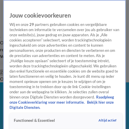
Jouw cookievoorkeuren
Wij en onze
29
partners gebruiken cookies en vergelijkbare
technieken om informatie te verzamelen over jou als gebruiker van
onze website(s), jouw gedrag en jouw apparaten. Als je „Alle
cookies accepteren” selecteert, worden trackingtechnologieën
Overzicht
Tip de
Laatste nieuws
Regionieuws
Het beste van Hart
ingeschakeld om onze advertenties en content te kunnen
redactie
personaliseren, onze producten en diensten te verbeteren en om
de prestaties van advertenties en content te meten. Als je
Volg Hart van Nederland
„Huidige keuze opslaan” selecteert of je toestemming intrekt,
worden deze trackingtechnologieën uitgeschakeld. We gebruiken
dan enkel functionele en essentiële cookies om de website goed te
Zoeken
laten functioneren en veilig te houden. Je kunt dit menu op ieder
Overzicht
Regio
Uitzendingen
Weer
Tip de redactie
Panel
Video's
moment opnieuw openen om je keuzes te wijzigen of om je
toestemming in te trekken door op de link Cookie-instellingen
onder aan de webpagina te klikken. Je selecties zullen overal
binnen onze Digitale Diensten worden doorgevoerd.
Raadpleeg
onze Cookieverklaring voor meer informatie.
Bekijk hier onze
Digitale Diensten.
Altijd actief
Functioneel & Essentieel