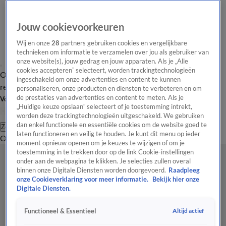
Jouw cookievoorkeuren
Wij en onze
28
partners gebruiken cookies en vergelijkbare
technieken om informatie te verzamelen over jou als gebruiker van
onze website(s), jouw gedrag en jouw apparaten. Als je „Alle
cookies accepteren” selecteert, worden trackingtechnologieën
Overzicht
Tip de
Laatste nieuws
Regionieuws
Het beste van Hart
ingeschakeld om onze advertenties en content te kunnen
redactie
personaliseren, onze producten en diensten te verbeteren en om
de prestaties van advertenties en content te meten. Als je
Volg Hart van Nederland
„Huidige keuze opslaan” selecteert of je toestemming intrekt,
worden deze trackingtechnologieën uitgeschakeld. We gebruiken
dan enkel functionele en essentiële cookies om de website goed te
Zoeken
laten functioneren en veilig te houden. Je kunt dit menu op ieder
Overzicht
Regio
Uitzendingen
Weer
Tip de redactie
Panel
Video's
moment opnieuw openen om je keuzes te wijzigen of om je
toestemming in te trekken door op de link Cookie-instellingen
onder aan de webpagina te klikken. Je selecties zullen overal
binnen onze Digitale Diensten worden doorgevoerd.
Raadpleeg
onze Cookieverklaring voor meer informatie.
Bekijk hier onze
Digitale Diensten.
Altijd actief
Functioneel & Essentieel