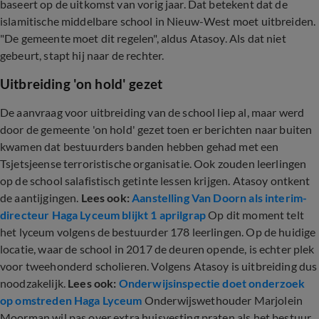
baseert op de uitkomst van vorig jaar. Dat betekent dat de
islamitische middelbare school in Nieuw-West moet uitbreiden.
"De gemeente moet dit regelen", aldus Atasoy. Als dat niet
gebeurt, stapt hij naar de rechter.
Uitbreiding 'on hold' gezet
De aanvraag voor uitbreiding van de school liep al, maar werd
door de gemeente 'on hold' gezet toen er berichten naar buiten
kwamen dat bestuurders banden hebben gehad met een
Tsjetsjeense terroristische organisatie. Ook zouden leerlingen
op de school salafistisch getinte lessen krijgen. Atasoy ontkent
de aantijgingen.
Lees ook:
Aanstelling Van Doorn als interim-
directeur Haga Lyceum blijkt 1 aprilgrap
Op dit moment telt
het lyceum volgens de bestuurder 178 leerlingen. Op de huidige
locatie, waar de school in 2017 de deuren opende, is echter plek
voor tweehonderd scholieren. Volgens Atasoy is uitbreiding dus
noodzakelijk.
Lees ook:
Onderwijsinspectie doet onderzoek
op omstreden Haga Lyceum
Onderwijswethouder Marjolein
Moorman wil pas over extra huisvesting praten als het bestuur