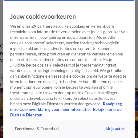
Jouw cookievoorkeuren
Wij en onze
29
partners gebruiken cookies en vergelijkbare
technieken om informatie te verzamelen over jou als gebruiker van
onze website(s), jouw gedrag en jouw apparaten. Als je „Alle
cookies accepteren” selecteert, worden trackingtechnologieën
Overzicht
Tip de
Laatste nieuws
Regionieuws
Het beste van Hart
ingeschakeld om onze advertenties en content te kunnen
redactie
personaliseren, onze producten en diensten te verbeteren en om
de prestaties van advertenties en content te meten. Als je
Volg Hart van Nederland
„Huidige keuze opslaan” selecteert of je toestemming intrekt,
worden deze trackingtechnologieën uitgeschakeld. We gebruiken
dan enkel functionele en essentiële cookies om de website goed te
Zoeken
laten functioneren en veilig te houden. Je kunt dit menu op ieder
Overzicht
Regio
Uitzendingen
Weer
Tip de redactie
Panel
Video's
moment opnieuw openen om je keuzes te wijzigen of om je
toestemming in te trekken door op de link Cookie-instellingen
onder aan de webpagina te klikken. Je selecties zullen overal
binnen onze Digitale Diensten worden doorgevoerd.
Raadpleeg
onze Cookieverklaring voor meer informatie.
Bekijk hier onze
Digitale Diensten.
Altijd actief
Functioneel & Essentieel