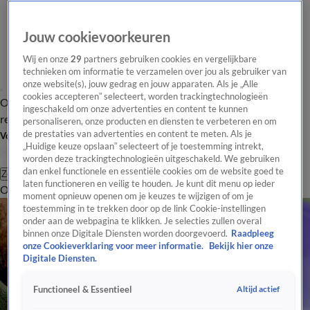
Jouw cookievoorkeuren
Wij en onze
29
partners gebruiken cookies en vergelijkbare
technieken om informatie te verzamelen over jou als gebruiker van
onze website(s), jouw gedrag en jouw apparaten. Als je „Alle
cookies accepteren” selecteert, worden trackingtechnologieën
Overzicht
Tip de
Laatste nieuws
Regionieuws
Het beste van Hart
ingeschakeld om onze advertenties en content te kunnen
redactie
personaliseren, onze producten en diensten te verbeteren en om
de prestaties van advertenties en content te meten. Als je
Volg Hart van Nederland
„Huidige keuze opslaan” selecteert of je toestemming intrekt,
worden deze trackingtechnologieën uitgeschakeld. We gebruiken
dan enkel functionele en essentiële cookies om de website goed te
Zoeken
laten functioneren en veilig te houden. Je kunt dit menu op ieder
Overzicht
Regio
Uitzendingen
Weer
Tip de redactie
Panel
Video's
moment opnieuw openen om je keuzes te wijzigen of om je
toestemming in te trekken door op de link Cookie-instellingen
onder aan de webpagina te klikken. Je selecties zullen overal
binnen onze Digitale Diensten worden doorgevoerd.
Raadpleeg
onze Cookieverklaring voor meer informatie.
Bekijk hier onze
Digitale Diensten.
Altijd actief
Functioneel & Essentieel