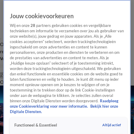
Jouw cookievoorkeuren
Wij en onze
28
partners gebruiken cookies en vergelijkbare
technieken om informatie te verzamelen over jou als gebruiker van
onze website(s), jouw gedrag en jouw apparaten. Als je „Alle
cookies accepteren” selecteert, worden trackingtechnologieën
Overzicht
Tip de
Laatste nieuws
Regionieuws
Het beste van Hart
ingeschakeld om onze advertenties en content te kunnen
redactie
personaliseren, onze producten en diensten te verbeteren en om
de prestaties van advertenties en content te meten. Als je
Volg Hart van Nederland
„Huidige keuze opslaan” selecteert of je toestemming intrekt,
worden deze trackingtechnologieën uitgeschakeld. We gebruiken
dan enkel functionele en essentiële cookies om de website goed te
Zoeken
laten functioneren en veilig te houden. Je kunt dit menu op ieder
Overzicht
Regio
Uitzendingen
Weer
Tip de redactie
Panel
Video's
moment opnieuw openen om je keuzes te wijzigen of om je
toestemming in te trekken door op de link Cookie-instellingen
onder aan de webpagina te klikken. Je selecties zullen overal
binnen onze Digitale Diensten worden doorgevoerd.
Raadpleeg
onze Cookieverklaring voor meer informatie.
Bekijk hier onze
Digitale Diensten.
Altijd actief
Functioneel & Essentieel