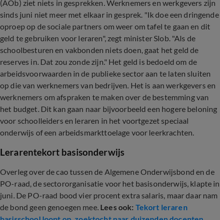
(AOb) ziet niets in gesprekken. Werknemers en werkgevers zijn
sinds juni niet meer met elkaar in gesprek. "Ik doe een dringende
oproep op de sociale partners om weer om tafel te gaan en dit
geld te gebruiken voor leraren", zegt minister Slob. "Als de
schoolbesturen en vakbonden niets doen, gaat het geld de
reserves in. Dat zou zonde zijn." Het geld is bedoeld om de
arbeidsvoorwaarden in de publieke sector aan te laten sluiten
op die van werknemers van bedrijven. Het is aan werkgevers en
werknemers om afspraken te maken over de bestemming van
het budget. Dit kan gaan naar bijvoorbeeld een hogere beloning
voor schoolleiders en leraren in het voortgezet speciaal
onderwijs of een arbeidsmarkttoelage voor leerkrachten.
Lerarentekort basisonderwijs
Overleg over de cao tussen de Algemene Onderwijsbond en de
PO-raad, de sectororganisatie voor het basisonderwijs, klapte in
juni. De PO-raad bood vier procent extra salaris, maar daar nam
de bond geen genoegen mee.
Lees ook:
Tekort leraren
basisschool loopt op, zoektocht naar duizenden docenten