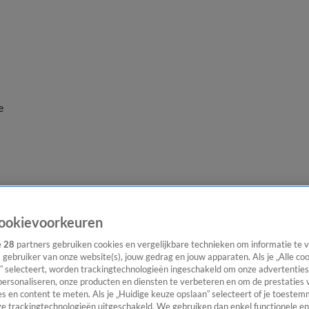
e
ookievoorkeuren
e
28
partners gebruiken cookies en vergelijkbare technieken om informatie te
s gebruiker van onze website(s), jouw gedrag en jouw apparaten. Als je „Alle co
” selecteert, worden trackingtechnologieën ingeschakeld om onze advertenties
personaliseren, onze producten en diensten te verbeteren en om de prestaties 
s en content te meten. Als je „Huidige keuze opslaan” selecteert of je toestemm
e trackingtechnologieën uitgeschakeld. We gebruiken dan enkel functionele en