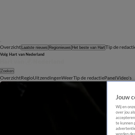
Overzicht
Tip de redacti
Laatste nieuws
Regionieuws
Het beste van Hart
Volg Hart van Nederland
Zoeken
Overzicht
Regio
Uitzendingen
Weer
Tip de redactie
Panel
Video's
Jouw c
Wij en onz
over jou al
accepteren
te kunnen 
advertentie
worden dez