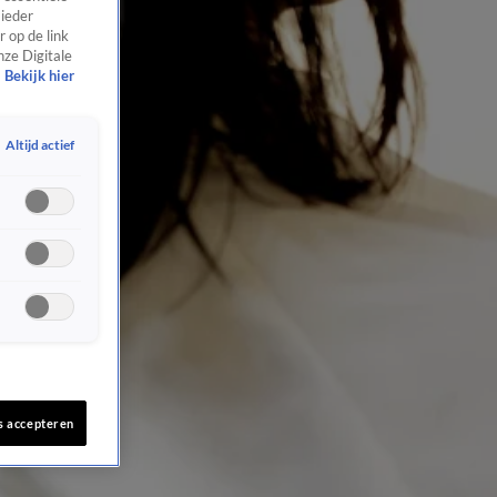
 ieder
 op de link
nze Digitale
Bekijk hier
Altijd actief
s accepteren