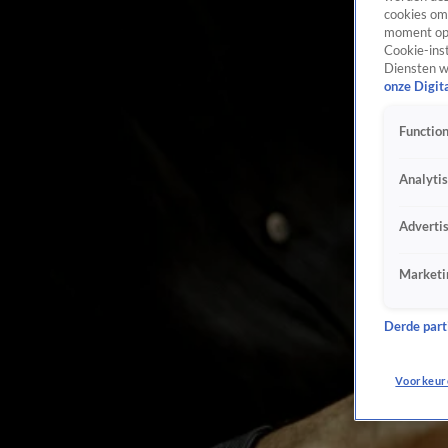
cookies om 
moment opn
Cookie-inst
Diensten w
onze Digit
Function
Analyti
Adverti
Marketi
Derde parti
Voorkeur