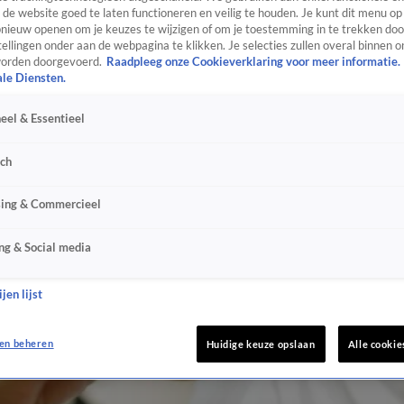
de website goed te laten functioneren en veilig te houden. Je kunt dit menu op
ieuw openen om je keuzes te wijzigen of om je toestemming in te trekken door
ellingen onder aan de webpagina te klikken. Je selecties zullen overal binnen o
orden doorgevoerd.
Raadpleeg onze Cookieverklaring voor meer informatie.
ale Diensten.
eel & Essentieel
sch
sing & Commercieel
ng & Social media
jen lijst
en beheren
Huidige keuze opslaan
Alle cookie