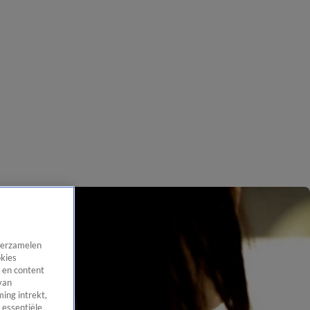
 verzamelen
okies
 en content
van
ing intrekt,
 essentiële