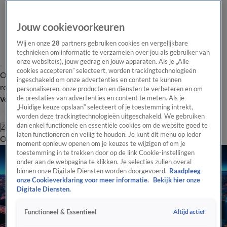
Jouw cookievoorkeuren
Wij en onze
28
partners gebruiken cookies en vergelijkbare
technieken om informatie te verzamelen over jou als gebruiker van
onze website(s), jouw gedrag en jouw apparaten. Als je „Alle
cookies accepteren” selecteert, worden trackingtechnologieën
Overzicht
Tip de
Laatste nieuws
Regionieuws
Het beste van Hart
ingeschakeld om onze advertenties en content te kunnen
redactie
personaliseren, onze producten en diensten te verbeteren en om
de prestaties van advertenties en content te meten. Als je
Volg Hart van Nederland
„Huidige keuze opslaan” selecteert of je toestemming intrekt,
worden deze trackingtechnologieën uitgeschakeld. We gebruiken
dan enkel functionele en essentiële cookies om de website goed te
Zoeken
laten functioneren en veilig te houden. Je kunt dit menu op ieder
Overzicht
Regio
Uitzendingen
Weer
Tip de redactie
Panel
Video's
moment opnieuw openen om je keuzes te wijzigen of om je
toestemming in te trekken door op de link Cookie-instellingen
onder aan de webpagina te klikken. Je selecties zullen overal
binnen onze Digitale Diensten worden doorgevoerd.
Raadpleeg
onze Cookieverklaring voor meer informatie.
Bekijk hier onze
Digitale Diensten.
Altijd actief
Functioneel & Essentieel