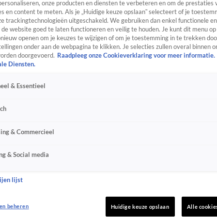
personaliseren, onze producten en diensten te verbeteren en om de prestaties 
s en content te meten. Als je „Huidige keuze opslaan” selecteert of je toestemm
e trackingtechnologieën uitgeschakeld. We gebruiken dan enkel functionele en
de website goed te laten functioneren en veilig te houden. Je kunt dit menu op
ieuw openen om je keuzes te wijzigen of om je toestemming in te trekken door
ellingen onder aan de webpagina te klikken. Je selecties zullen overal binnen o
orden doorgevoerd.
Raadpleeg onze Cookieverklaring voor meer informatie.
ale Diensten.
eel & Essentieel
sch
sing & Commercieel
ng & Social media
jen lijst
en beheren
Huidige keuze opslaan
Alle cookie