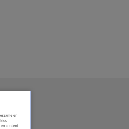
 verzamelen
okies
 en content