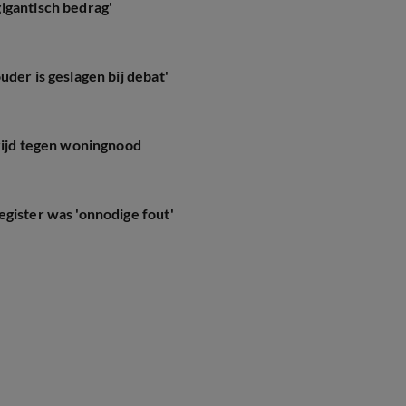
igantisch bedrag'
der is geslagen bij debat'
trijd tegen woningnood
gister was 'onnodige fout'