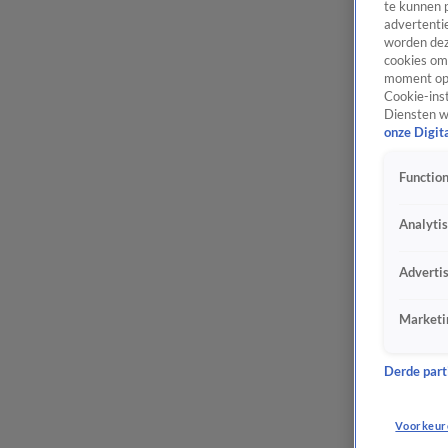
te kunnen 
advertentie
worden dez
cookies om 
moment opn
Cookie-inst
Diensten w
onze Digit
Function
Analyti
Adverti
Marketi
Derde parti
Voorkeur