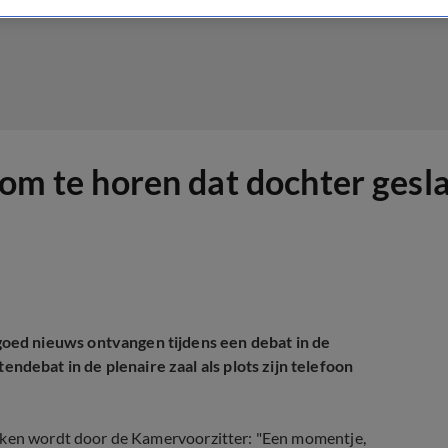
 om te horen dat dochter gesla
oed nieuws ontvangen tijdens een debat in de
ebat in de plenaire zaal als plots zijn telefoon
roken wordt door de Kamervoorzitter: "Een momentje,