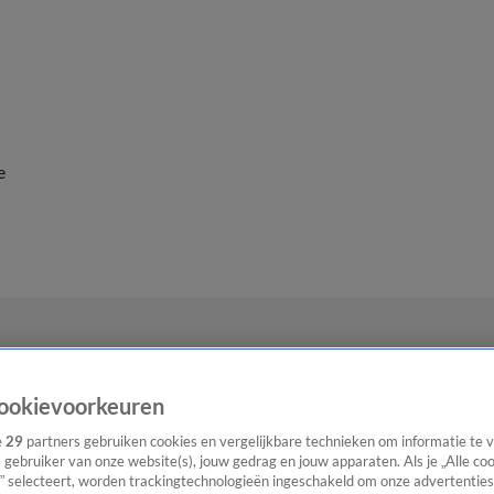
e
ookievoorkeuren
e
29
partners gebruiken cookies en vergelijkbare technieken om informatie te
s gebruiker van onze website(s), jouw gedrag en jouw apparaten. Als je „Alle co
” selecteert, worden trackingtechnologieën ingeschakeld om onze advertenties