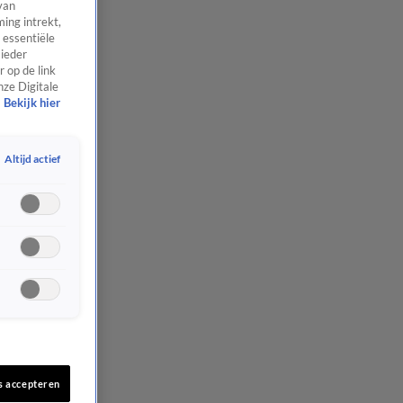
van
ing intrekt,
 essentiële
 ieder
 op de link
nze Digitale
Bekijk hier
Altijd actief
s accepteren