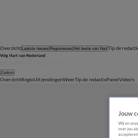
Overzicht
Tip de redacti
Laatste nieuws
Regionieuws
Het beste van Hart
Volg Hart van Nederland
Zoeken
Overzicht
Regio
Uitzendingen
Weer
Tip de redactie
Panel
Video's
Jouw c
Wij en onz
over jou al
accepteren