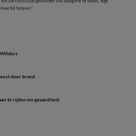
 tot de conclusie gekomen om aangifte te doen, legt
aarbij helpen."
 Wilders
oest door brand
an te rijden om geaardheid