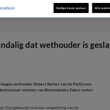
en beheren
Huidige keuze opslaan
Alle cookie
ndalig dat wethouder is gesla
e Haagse wethouder Robert Barker van de Partij voor
 demissionair minister van Binnenlandse Zaken weten
r. Dat gebeurde rond een vergadering van de