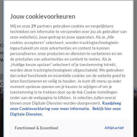
Jouw cookievoorkeuren
Wij en onze
29
partners gebruiken cookies en vergelijkbare
technieken om informatie te verzamelen over jou als gebruiker van
onze website(s), jouw gedrag en jouw apparaten. Als je „Alle
cookies accepteren” selecteert, worden trackingtechnologieën
Overzicht
Tip de
Laatste nieuws
Regionieuws
Het beste van Hart
ingeschakeld om onze advertenties en content te kunnen
redactie
personaliseren, onze producten en diensten te verbeteren en om
de prestaties van advertenties en content te meten. Als je
Volg Hart van Nederland
„Huidige keuze opslaan” selecteert of je toestemming intrekt,
worden deze trackingtechnologieën uitgeschakeld. We gebruiken
dan enkel functionele en essentiële cookies om de website goed te
Zoeken
laten functioneren en veilig te houden. Je kunt dit menu op ieder
Overzicht
Regio
Uitzendingen
Weer
Tip de redactie
Panel
Video's
moment opnieuw openen om je keuzes te wijzigen of om je
toestemming in te trekken door op de link Cookie-instellingen
onder aan de webpagina te klikken. Je selecties zullen overal
binnen onze Digitale Diensten worden doorgevoerd.
Raadpleeg
onze Cookieverklaring voor meer informatie.
Bekijk hier onze
Digitale Diensten.
Altijd actief
Functioneel & Essentieel