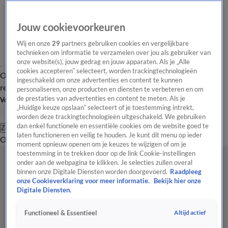
Jouw cookievoorkeuren
Wij en onze
29
partners gebruiken cookies en vergelijkbare
technieken om informatie te verzamelen over jou als gebruiker van
onze website(s), jouw gedrag en jouw apparaten. Als je „Alle
cookies accepteren” selecteert, worden trackingtechnologieën
Overzicht
Tip de
Laatste nieuws
Regionieuws
Het beste van Hart
ingeschakeld om onze advertenties en content te kunnen
redactie
personaliseren, onze producten en diensten te verbeteren en om
de prestaties van advertenties en content te meten. Als je
Volg Hart van Nederland
„Huidige keuze opslaan” selecteert of je toestemming intrekt,
worden deze trackingtechnologieën uitgeschakeld. We gebruiken
dan enkel functionele en essentiële cookies om de website goed te
Zoeken
laten functioneren en veilig te houden. Je kunt dit menu op ieder
Overzicht
Regio
Uitzendingen
Weer
Tip de redactie
Panel
Video's
moment opnieuw openen om je keuzes te wijzigen of om je
toestemming in te trekken door op de link Cookie-instellingen
onder aan de webpagina te klikken. Je selecties zullen overal
binnen onze Digitale Diensten worden doorgevoerd.
Raadpleeg
onze Cookieverklaring voor meer informatie.
Bekijk hier onze
Digitale Diensten.
Altijd actief
Functioneel & Essentieel