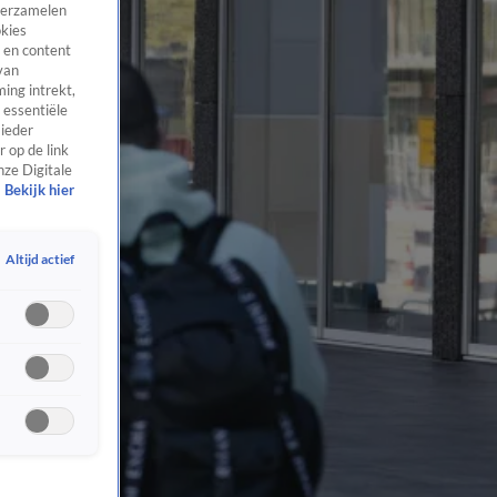
 verzamelen
okies
 en content
van
ing intrekt,
 essentiële
 ieder
 op de link
nze Digitale
Bekijk hier
Altijd actief