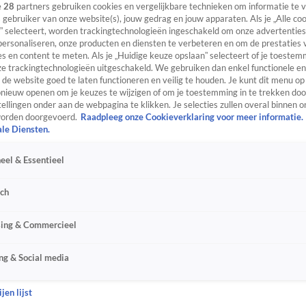
e
28
partners gebruiken cookies en vergelijkbare technieken om informatie te
s gebruiker van onze website(s), jouw gedrag en jouw apparaten. Als je „Alle co
” selecteert, worden trackingtechnologieën ingeschakeld om onze advertenties
personaliseren, onze producten en diensten te verbeteren en om de prestaties 
s en content te meten. Als je „Huidige keuze opslaan” selecteert of je toestemm
e trackingtechnologieën uitgeschakeld. We gebruiken dan enkel functionele en
de website goed te laten functioneren en veilig te houden. Je kunt dit menu op
ieuw openen om je keuzes te wijzigen of om je toestemming in te trekken door
ellingen onder aan de webpagina te klikken. Je selecties zullen overal binnen o
orden doorgevoerd.
Raadpleeg onze Cookieverklaring voor meer informatie.
ale Diensten.
eel & Essentieel
sch
sing & Commercieel
ng & Social media
jen lijst