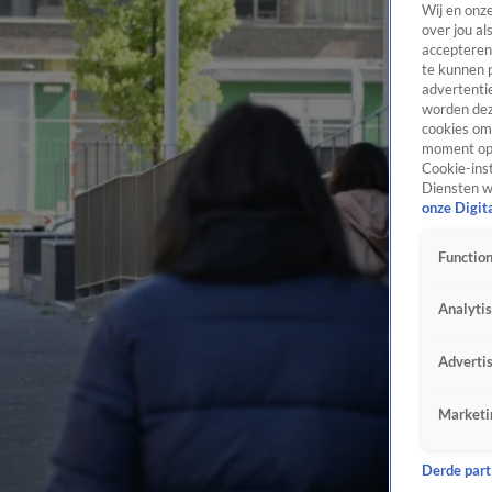
Wij en onz
over jou al
accepteren
te kunnen 
advertentie
worden dez
cookies om 
moment opn
Cookie-inst
Diensten w
onze Digit
Function
Analyti
Adverti
Marketi
Derde parti