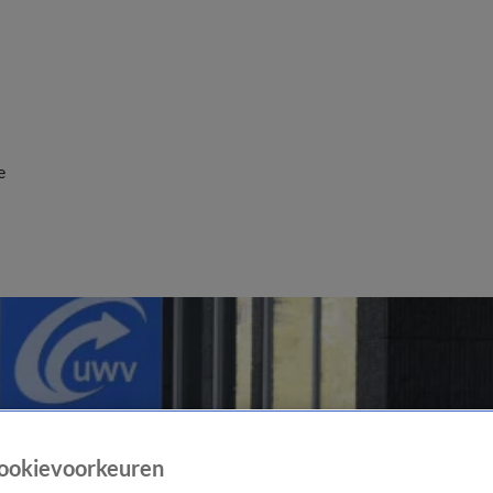
e
ookievoorkeuren