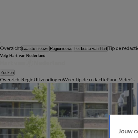
Overzicht
Tip de redacti
Laatste nieuws
Regionieuws
Het beste van Hart
Volg Hart van Nederland
Zoeken
Overzicht
Regio
Uitzendingen
Weer
Tip de redactie
Panel
Video's
Jouw c