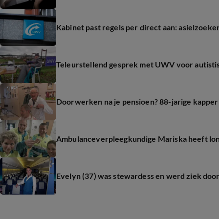
Kabinet past regels per direct aan: asielzoek
Teleurstellend gesprek met UWV voor autistisch
Doorwerken na je pensioen? 88-jarige kapper 
Ambulanceverpleegkundige Mariska heeft long 
Evelyn (37) was stewardess en werd ziek door 