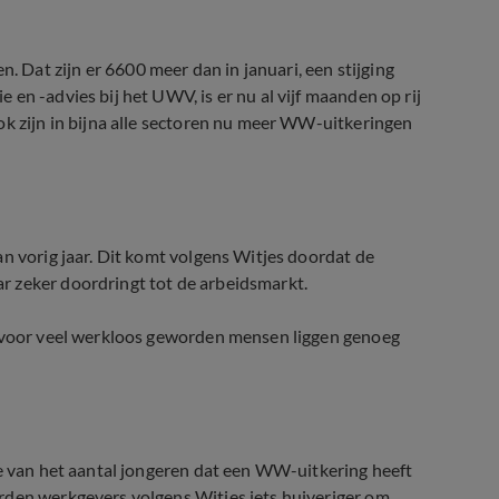
Dat zijn er 6600 meer dan in januari, een stijging
en -advies bij het UWV, is er nu al vijf maanden op rij
ok zijn in bijna alle sectoren nu meer WW-uitkeringen
n vorig jaar. Dit komt volgens Witjes doordat de
r zeker doordringt tot de arbeidsmarkt.
n voor veel werkloos geworden mensen liggen genoeg
me van het aantal jongeren dat een WW-uitkering heeft
rden werkgevers volgens Witjes iets huiveriger om