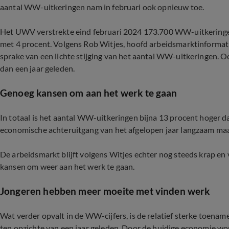
aantal WW-uitkeringen nam in februari ook opnieuw toe.
Het UWV verstrekte eind februari 2024 173.700 WW-uitkeringen. 
met 4 procent. Volgens Rob Witjes, hoofd arbeidsmarktinformatie 
sprake van een lichte stijging van het aantal WW-uitkeringen. O
dan een jaar geleden.
Genoeg kansen om aan het werk te gaan
In totaal is het aantal WW-uitkeringen bijna 13 procent hoger da
economische achteruitgang van het afgelopen jaar langzaam maa
De arbeidsmarkt blijft volgens Witjes echter nog steeds krap e
kansen om weer aan het werk te gaan.
Jongeren hebben meer moeite met vinden werk
Wat verder opvalt in de WW-cijfers, is de relatief sterke toena
ten opzichte van een jaar geleden. Door de huidige economie wo