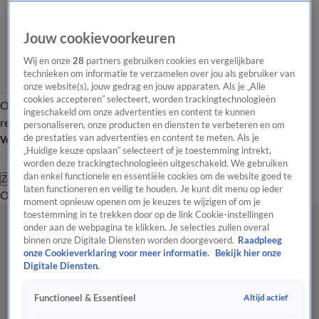
Jouw cookievoorkeuren
Wij en onze
28
partners gebruiken cookies en vergelijkbare
technieken om informatie te verzamelen over jou als gebruiker van
onze website(s), jouw gedrag en jouw apparaten. Als je „Alle
cookies accepteren” selecteert, worden trackingtechnologieën
Overzicht
Tip de
Laatste nieuws
Regionieuws
Het beste van Hart
ingeschakeld om onze advertenties en content te kunnen
redactie
personaliseren, onze producten en diensten te verbeteren en om
de prestaties van advertenties en content te meten. Als je
Volg Hart van Nederland
„Huidige keuze opslaan” selecteert of je toestemming intrekt,
worden deze trackingtechnologieën uitgeschakeld. We gebruiken
dan enkel functionele en essentiële cookies om de website goed te
Zoeken
laten functioneren en veilig te houden. Je kunt dit menu op ieder
Overzicht
Regio
Uitzendingen
Weer
Tip de redactie
Panel
Video's
moment opnieuw openen om je keuzes te wijzigen of om je
toestemming in te trekken door op de link Cookie-instellingen
onder aan de webpagina te klikken. Je selecties zullen overal
binnen onze Digitale Diensten worden doorgevoerd.
Raadpleeg
onze Cookieverklaring voor meer informatie.
Bekijk hier onze
Digitale Diensten.
Altijd actief
Functioneel & Essentieel