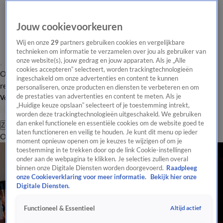
Jouw cookievoorkeuren
Wij en onze
29
partners gebruiken cookies en vergelijkbare
technieken om informatie te verzamelen over jou als gebruiker van
onze website(s), jouw gedrag en jouw apparaten. Als je „Alle
cookies accepteren” selecteert, worden trackingtechnologieën
Overzicht
Tip de
Laatste nieuws
Regionieuws
Het beste van Hart
ingeschakeld om onze advertenties en content te kunnen
redactie
personaliseren, onze producten en diensten te verbeteren en om
de prestaties van advertenties en content te meten. Als je
Volg Hart van Nederland
„Huidige keuze opslaan” selecteert of je toestemming intrekt,
worden deze trackingtechnologieën uitgeschakeld. We gebruiken
dan enkel functionele en essentiële cookies om de website goed te
Zoeken
laten functioneren en veilig te houden. Je kunt dit menu op ieder
Overzicht
Regio
Uitzendingen
Weer
Tip de redactie
Panel
Video's
moment opnieuw openen om je keuzes te wijzigen of om je
toestemming in te trekken door op de link Cookie-instellingen
onder aan de webpagina te klikken. Je selecties zullen overal
binnen onze Digitale Diensten worden doorgevoerd.
Raadpleeg
onze Cookieverklaring voor meer informatie.
Bekijk hier onze
Digitale Diensten.
Altijd actief
Functioneel & Essentieel