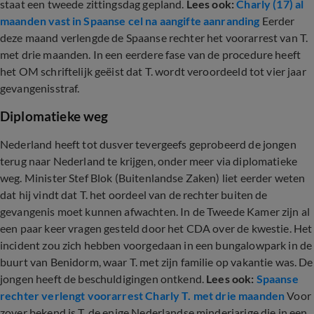
staat een tweede zittingsdag gepland.
Lees ook:
Charly (17) al
maanden vast in Spaanse cel na aangifte aanranding
Eerder
deze maand verlengde de Spaanse rechter het voorarrest van T.
met drie maanden. In een eerdere fase van de procedure heeft
het OM schriftelijk geëist dat T. wordt veroordeeld tot vier jaar
gevangenisstraf.
Diplomatieke weg
Nederland heeft tot dusver tevergeefs geprobeerd de jongen
terug naar Nederland te krijgen, onder meer via diplomatieke
weg. Minister Stef Blok (Buitenlandse Zaken) liet eerder weten
dat hij vindt dat T. het oordeel van de rechter buiten de
gevangenis moet kunnen afwachten. In de Tweede Kamer zijn al
een paar keer vragen gesteld door het CDA over de kwestie. Het
incident zou zich hebben voorgedaan in een bungalowpark in de
buurt van Benidorm, waar T. met zijn familie op vakantie was. De
jongen heeft de beschuldigingen ontkend.
Lees ook:
Spaanse
rechter verlengt voorarrest Charly T. met drie maanden
Voor
zover bekend is T. de enige Nederlandse minderjarige die in een