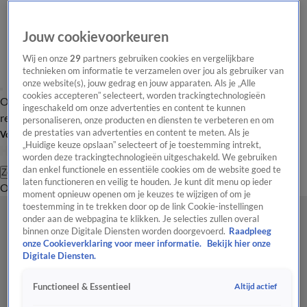
Jouw cookievoorkeuren
Wij en onze
29
partners gebruiken cookies en vergelijkbare
technieken om informatie te verzamelen over jou als gebruiker van
onze website(s), jouw gedrag en jouw apparaten. Als je „Alle
cookies accepteren” selecteert, worden trackingtechnologieën
Overzicht
Tip de
Laatste nieuws
Regionieuws
Het beste van Hart
ingeschakeld om onze advertenties en content te kunnen
redactie
personaliseren, onze producten en diensten te verbeteren en om
de prestaties van advertenties en content te meten. Als je
Volg Hart van Nederland
„Huidige keuze opslaan” selecteert of je toestemming intrekt,
worden deze trackingtechnologieën uitgeschakeld. We gebruiken
dan enkel functionele en essentiële cookies om de website goed te
Zoeken
laten functioneren en veilig te houden. Je kunt dit menu op ieder
Overzicht
Regio
Uitzendingen
Weer
Tip de redactie
Panel
Video's
moment opnieuw openen om je keuzes te wijzigen of om je
toestemming in te trekken door op de link Cookie-instellingen
onder aan de webpagina te klikken. Je selecties zullen overal
binnen onze Digitale Diensten worden doorgevoerd.
Raadpleeg
onze Cookieverklaring voor meer informatie.
Bekijk hier onze
Digitale Diensten.
Altijd actief
Functioneel & Essentieel