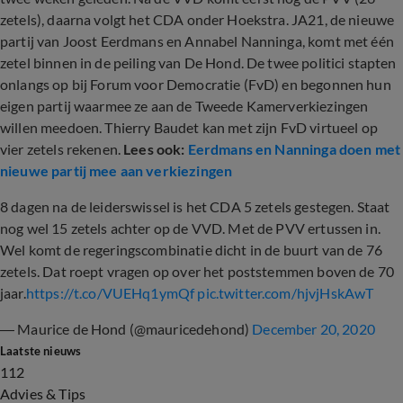
zetels), daarna volgt het CDA onder Hoekstra. JA21, de nieuwe
partij van Joost Eerdmans en Annabel Nanninga, komt met één
zetel binnen in de peiling van De Hond. De twee politici stapten
onlangs op bij Forum voor Democratie (FvD) en begonnen hun
eigen partij waarmee ze aan de Tweede Kamerverkiezingen
willen meedoen. Thierry Baudet kan met zijn FvD virtueel op
vier zetels rekenen.
Lees ook:
Eerdmans en Nanninga doen met
nieuwe partij mee aan verkiezingen
8 dagen na de leiderswissel is het CDA 5 zetels gestegen. Staat
nog wel 15 zetels achter op de VVD. Met de PVV ertussen in.
Wel komt de regeringscombinatie dicht in de buurt van de 76
zetels. Dat roept vragen op over het poststemmen boven de 70
jaar.
https://t.co/VUEHq1ymQf
pic.twitter.com/hjvjHskAwT
— Maurice de Hond (@mauricedehond)
December 20, 2020
Laatste nieuws
112
Advies & Tips