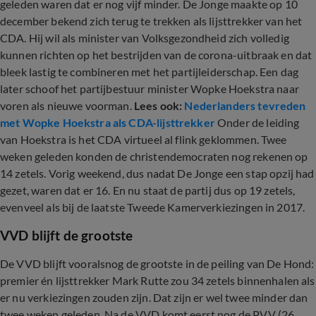
geleden waren dat er nog vijf minder. De Jonge maakte op 10
december bekend zich terug te trekken als lijsttrekker van het
CDA. Hij wil als minister van Volksgezondheid zich volledig
kunnen richten op het bestrijden van de corona-uitbraak en dat
bleek lastig te combineren met het partijleiderschap. Een dag
later schoof het partijbestuur minister Wopke Hoekstra naar
voren als nieuwe voorman.
Lees ook:
Nederlanders tevreden
met Wopke Hoekstra als CDA-lijsttrekker
Onder de leiding
van Hoekstra is het CDA virtueel al flink geklommen. Twee
weken geleden konden de christendemocraten nog rekenen op
14 zetels. Vorig weekend, dus nadat De Jonge een stap opzij had
gezet, waren dat er 16. En nu staat de partij dus op 19 zetels,
evenveel als bij de laatste Tweede Kamerverkiezingen in 2017.
VVD blijft de grootste
De VVD blijft vooralsnog de grootste in de peiling van De Hond:
premier én lijsttrekker Mark Rutte zou 34 zetels binnenhalen als
er nu verkiezingen zouden zijn. Dat zijn er wel twee minder dan
twee weken geleden. Na de VVD komt eerst nog de PVV (26