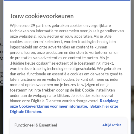
Jouw cookievoorkeuren
Wij en onze
29
partners gebruiken cookies en vergelijkbare
technieken om informatie te verzamelen over jou als gebruiker van
onze website(s), jouw gedrag en jouw apparaten. Als je „Alle
cookies accepteren” selecteert, worden trackingtechnologieën
Overzicht
Tip de
Laatste nieuws
Regionieuws
Het beste van Hart
ingeschakeld om onze advertenties en content te kunnen
redactie
personaliseren, onze producten en diensten te verbeteren en om
de prestaties van advertenties en content te meten. Als je
Volg Hart van Nederland
„Huidige keuze opslaan” selecteert of je toestemming intrekt,
worden deze trackingtechnologieën uitgeschakeld. We gebruiken
dan enkel functionele en essentiële cookies om de website goed te
Zoeken
laten functioneren en veilig te houden. Je kunt dit menu op ieder
Overzicht
Regio
Uitzendingen
Weer
Tip de redactie
Panel
Video's
moment opnieuw openen om je keuzes te wijzigen of om je
toestemming in te trekken door op de link Cookie-instellingen
onder aan de webpagina te klikken. Je selecties zullen overal
binnen onze Digitale Diensten worden doorgevoerd.
Raadpleeg
onze Cookieverklaring voor meer informatie.
Bekijk hier onze
Digitale Diensten.
Altijd actief
Functioneel & Essentieel