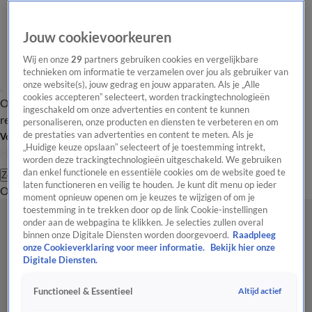
Jouw cookievoorkeuren
Wij en onze
29
partners gebruiken cookies en vergelijkbare
technieken om informatie te verzamelen over jou als gebruiker van
onze website(s), jouw gedrag en jouw apparaten. Als je „Alle
cookies accepteren” selecteert, worden trackingtechnologieën
Overzicht
Tip de
Laatste nieuws
Regionieuws
Het beste van Hart
ingeschakeld om onze advertenties en content te kunnen
redactie
personaliseren, onze producten en diensten te verbeteren en om
de prestaties van advertenties en content te meten. Als je
Volg Hart van Nederland
„Huidige keuze opslaan” selecteert of je toestemming intrekt,
worden deze trackingtechnologieën uitgeschakeld. We gebruiken
dan enkel functionele en essentiële cookies om de website goed te
Zoeken
laten functioneren en veilig te houden. Je kunt dit menu op ieder
Overzicht
Regio
Uitzendingen
Weer
Tip de redactie
Panel
Video's
moment opnieuw openen om je keuzes te wijzigen of om je
toestemming in te trekken door op de link Cookie-instellingen
onder aan de webpagina te klikken. Je selecties zullen overal
binnen onze Digitale Diensten worden doorgevoerd.
Raadpleeg
onze Cookieverklaring voor meer informatie.
Bekijk hier onze
Digitale Diensten.
Altijd actief
Functioneel & Essentieel