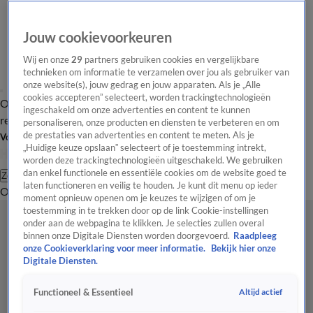
Jouw cookievoorkeuren
Wij en onze
29
partners gebruiken cookies en vergelijkbare
technieken om informatie te verzamelen over jou als gebruiker van
onze website(s), jouw gedrag en jouw apparaten. Als je „Alle
cookies accepteren” selecteert, worden trackingtechnologieën
Overzicht
Tip de
Laatste nieuws
Regionieuws
Het beste van Hart
ingeschakeld om onze advertenties en content te kunnen
redactie
personaliseren, onze producten en diensten te verbeteren en om
de prestaties van advertenties en content te meten. Als je
Volg Hart van Nederland
„Huidige keuze opslaan” selecteert of je toestemming intrekt,
worden deze trackingtechnologieën uitgeschakeld. We gebruiken
dan enkel functionele en essentiële cookies om de website goed te
Zoeken
laten functioneren en veilig te houden. Je kunt dit menu op ieder
Overzicht
Regio
Uitzendingen
Weer
Tip de redactie
Panel
Video's
moment opnieuw openen om je keuzes te wijzigen of om je
toestemming in te trekken door op de link Cookie-instellingen
onder aan de webpagina te klikken. Je selecties zullen overal
binnen onze Digitale Diensten worden doorgevoerd.
Raadpleeg
onze Cookieverklaring voor meer informatie.
Bekijk hier onze
Digitale Diensten.
Altijd actief
Functioneel & Essentieel