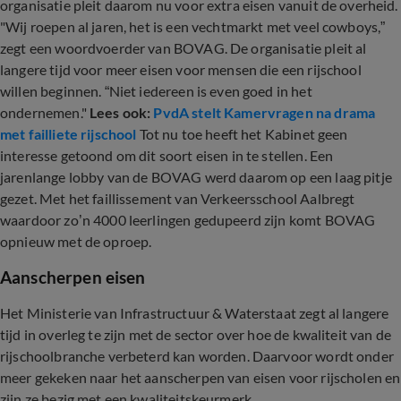
organisatie pleit daarom nu voor extra eisen vanuit de overheid.
"Wij roepen al jaren, het is een vechtmarkt met veel cowboys,”
zegt een woordvoerder van BOVAG. De organisatie pleit al
langere tijd voor meer eisen voor mensen die een rijschool
willen beginnen. “Niet iedereen is even goed in het
ondernemen."
Lees ook:
PvdA stelt Kamervragen na drama
met failliete rijschool
Tot nu toe heeft het Kabinet geen
interesse getoond om dit soort eisen in te stellen. Een
jarenlange lobby van de BOVAG werd daarom op een laag pitje
gezet. Met het faillissement van Verkeersschool Aalbregt
waardoor zo’n 4000 leerlingen gedupeerd zijn komt BOVAG
opnieuw met de oproep.
Aanscherpen eisen
Het Ministerie van Infrastructuur & Waterstaat zegt al langere
tijd in overleg te zijn met de sector over hoe de kwaliteit van de
rijschoolbranche verbeterd kan worden. Daarvoor wordt onder
meer gekeken naar het aanscherpen van eisen voor rijscholen en
zijn ze bezig met een kwaliteitskeurmerk.