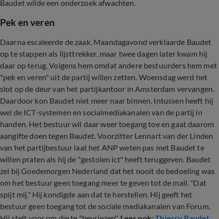
Baudet wilde een onderzoek afwachten.
Pek en veren
Daarna escaleerde de zaak. Maandagavond verklaarde Baudet
op te stappen als lijsttrekker, maar twee dagen later kwam hij
daar op terug. Volgens hem omdat andere bestuurders hem met
"pek en veren" uit de partij willen zetten. Woensdag werd het
slot op de deur van het partijkantoor in Amsterdam vervangen.
Daardoor kon Baudet niet meer naar binnen. Intussen heeft hij
wel de ICT-systemen en socialmediakanalen van de partij in
handen. Het bestuur wil daar weer toegang toe en gaat daarom
aangifte doen tegen Baudet. Voorzitter Lennart van der Linden
van het partijbestuur laat het ANP weten pas met Baudet te
willen praten als hij de "gestolen ict" heeft teruggeven. Baudet
zei bij Goedemorgen Nederland dat het nooit de bedoeling was
om het bestuur geen toegang meer te geven tot de mail. "Dat
spijt mij." Hij kondigde aan dat te herstellen. Hij geeft het
bestuur geen toegang tot de sociale mediakanalen van Forum.
Hij stelt voor om die te "bevriezen".
Lees ook:
Thierry Baudet