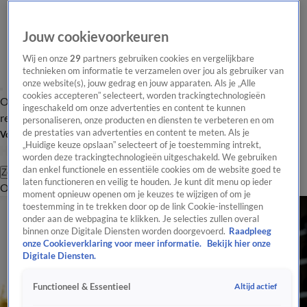
Jouw cookievoorkeuren
Wij en onze
29
partners gebruiken cookies en vergelijkbare
technieken om informatie te verzamelen over jou als gebruiker van
onze website(s), jouw gedrag en jouw apparaten. Als je „Alle
cookies accepteren” selecteert, worden trackingtechnologieën
Overzicht
Tip de
Laatste nieuws
Regionieuws
Het beste van Hart
ingeschakeld om onze advertenties en content te kunnen
redactie
personaliseren, onze producten en diensten te verbeteren en om
de prestaties van advertenties en content te meten. Als je
Volg Hart van Nederland
„Huidige keuze opslaan” selecteert of je toestemming intrekt,
worden deze trackingtechnologieën uitgeschakeld. We gebruiken
dan enkel functionele en essentiële cookies om de website goed te
Zoeken
laten functioneren en veilig te houden. Je kunt dit menu op ieder
Overzicht
Regio
Uitzendingen
Weer
Tip de redactie
Panel
Video's
moment opnieuw openen om je keuzes te wijzigen of om je
toestemming in te trekken door op de link Cookie-instellingen
onder aan de webpagina te klikken. Je selecties zullen overal
binnen onze Digitale Diensten worden doorgevoerd.
Raadpleeg
onze Cookieverklaring voor meer informatie.
Bekijk hier onze
Digitale Diensten.
Altijd actief
Functioneel & Essentieel