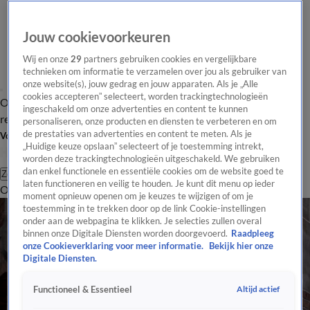
Jouw cookievoorkeuren
Wij en onze
29
partners gebruiken cookies en vergelijkbare
technieken om informatie te verzamelen over jou als gebruiker van
onze website(s), jouw gedrag en jouw apparaten. Als je „Alle
cookies accepteren” selecteert, worden trackingtechnologieën
Overzicht
Tip de
Laatste nieuws
Regionieuws
Het beste van Hart
ingeschakeld om onze advertenties en content te kunnen
redactie
personaliseren, onze producten en diensten te verbeteren en om
de prestaties van advertenties en content te meten. Als je
Volg Hart van Nederland
„Huidige keuze opslaan” selecteert of je toestemming intrekt,
worden deze trackingtechnologieën uitgeschakeld. We gebruiken
dan enkel functionele en essentiële cookies om de website goed te
Zoeken
laten functioneren en veilig te houden. Je kunt dit menu op ieder
Overzicht
Regio
Uitzendingen
Weer
Tip de redactie
Panel
Video's
moment opnieuw openen om je keuzes te wijzigen of om je
toestemming in te trekken door op de link Cookie-instellingen
onder aan de webpagina te klikken. Je selecties zullen overal
binnen onze Digitale Diensten worden doorgevoerd.
Raadpleeg
onze Cookieverklaring voor meer informatie.
Bekijk hier onze
Digitale Diensten.
Altijd actief
Functioneel & Essentieel