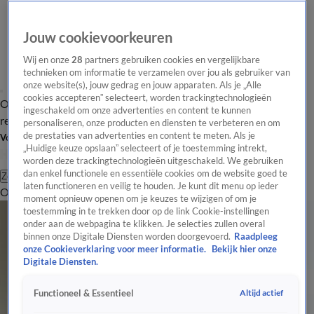
Jouw cookievoorkeuren
Wij en onze
28
partners gebruiken cookies en vergelijkbare
technieken om informatie te verzamelen over jou als gebruiker van
onze website(s), jouw gedrag en jouw apparaten. Als je „Alle
cookies accepteren” selecteert, worden trackingtechnologieën
Overzicht
Tip de
Laatste nieuws
Regionieuws
Het beste van Hart
ingeschakeld om onze advertenties en content te kunnen
redactie
personaliseren, onze producten en diensten te verbeteren en om
de prestaties van advertenties en content te meten. Als je
Volg Hart van Nederland
„Huidige keuze opslaan” selecteert of je toestemming intrekt,
worden deze trackingtechnologieën uitgeschakeld. We gebruiken
dan enkel functionele en essentiële cookies om de website goed te
Zoeken
laten functioneren en veilig te houden. Je kunt dit menu op ieder
Overzicht
Regio
Uitzendingen
Weer
Tip de redactie
Panel
Video's
moment opnieuw openen om je keuzes te wijzigen of om je
toestemming in te trekken door op de link Cookie-instellingen
onder aan de webpagina te klikken. Je selecties zullen overal
binnen onze Digitale Diensten worden doorgevoerd.
Raadpleeg
onze Cookieverklaring voor meer informatie.
Bekijk hier onze
Digitale Diensten.
Altijd actief
Functioneel & Essentieel