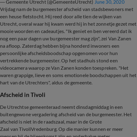
— Gemeente Utrecht (@GemeenteUtrecht)
June 30, 2020
Vrijdag nam de burgemeester afscheid van stadsbewoners met
een heuse fietstocht. Hij reed door alle tien de wijken van
Utrecht, overal waar hij kwam werd hij in het zonnetje gezet met
mooie woorden en cadeautjes. "Ik geniet en ben vereerd dat ik
nog een paar dagen uw burgemeester mag zijn", zei Van Zanen
na afloop. Zaterdag hebben bijna honderd inwoners een
persoonlijke afscheidsboodschap opgenomen voor hun
vertrekkende burgemeester. Op het stadhuis stond een
videocamera waarop ze Van Zanen konden toespreken. "Het
waren grappige, lieve en soms emotionele boodschappen uit het
hart van de Utrechters", aldus de gemeente.
Afscheid in Tivoli
De Utrechtse gemeenteraad neemt dinsdagmiddag in een
buitengewone vergadering afscheid van de burgemeester. Het
afscheid is niet in de raadszaal, maar in de Grote
Zaal van TivoliVredenburg. Op die manier kunnen er meer
mensen bij de bijeenkomst zijn en anderhalve meter