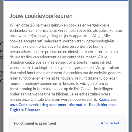
Jouw cookievoorkeuren
Wij en onze
28
partners gebruiken cookies en vergelijkbare
technieken om informatie te verzamelen over jou als gebruiker van
onze website(s), jouw gedrag en jouw apparaten. Als je „Alle
cookies accepteren” selecteert, worden trackingtechnologieën
Overzicht
Tip de
Laatste nieuws
Regionieuws
Het beste van Hart
ingeschakeld om onze advertenties en content te kunnen
redactie
personaliseren, onze producten en diensten te verbeteren en om
de prestaties van advertenties en content te meten. Als je
Volg Hart van Nederland
„Huidige keuze opslaan” selecteert of je toestemming intrekt,
worden deze trackingtechnologieën uitgeschakeld. We gebruiken
dan enkel functionele en essentiële cookies om de website goed te
Zoeken
laten functioneren en veilig te houden. Je kunt dit menu op ieder
Overzicht
Regio
Uitzendingen
Weer
Tip de redactie
Panel
Video's
moment opnieuw openen om je keuzes te wijzigen of om je
toestemming in te trekken door op de link Cookie-instellingen
onder aan de webpagina te klikken. Je selecties zullen overal
binnen onze Digitale Diensten worden doorgevoerd.
Raadpleeg
onze Cookieverklaring voor meer informatie.
Bekijk hier onze
Digitale Diensten.
Altijd actief
Functioneel & Essentieel