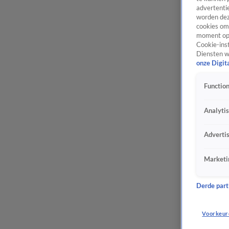
advertentie
worden dez
cookies om 
moment opn
Cookie-inst
Diensten w
onze Digit
Function
Analyti
Adverti
Marketi
Derde parti
Voorkeur