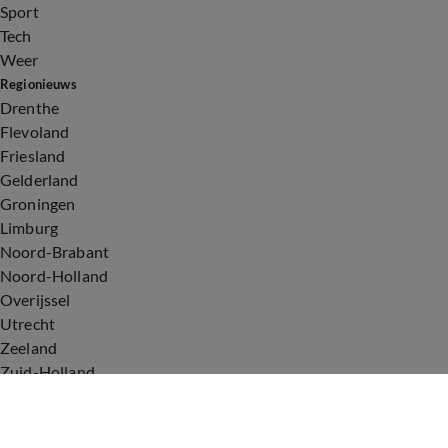
Sport
Tech
Weer
Regionieuws
Drenthe
Flevoland
Friesland
Gelderland
Groningen
Limburg
Noord-Brabant
Noord-Holland
Overijssel
Utrecht
Zeeland
Zuid-Holland
Voorwaarden
Over ons
Privacyverklaring