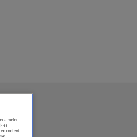
 verzamelen
okies
 en content
van