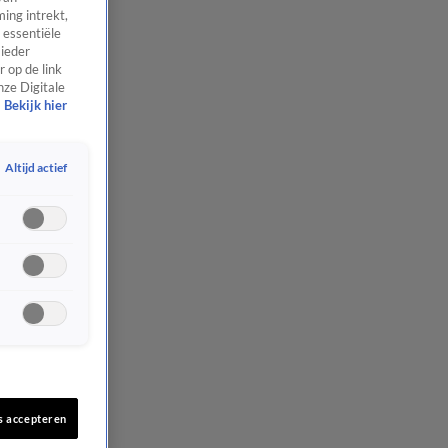
ing intrekt,
 essentiële
 ieder
 op de link
nze Digitale
Bekijk hier
Altijd actief
s accepteren