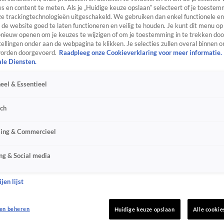
s en content te meten. Als je „Huidige keuze opslaan” selecteert of je toestemm
e trackingtechnologieën uitgeschakeld. We gebruiken dan enkel functionele en
de website goed te laten functioneren en veilig te houden. Je kunt dit menu op
ieuw openen om je keuzes te wijzigen of om je toestemming in te trekken door
ellingen onder aan de webpagina te klikken. Je selecties zullen overal binnen o
orden doorgevoerd.
Raadpleeg onze Cookieverklaring voor meer informatie.
ale Diensten.
eel & Essentieel
sch
sing & Commercieel
ng & Social media
jen lijst
en beheren
Huidige keuze opslaan
Alle cookie