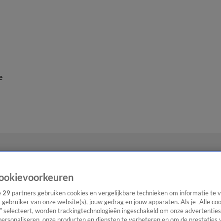
e
ookievoorkeuren
e
29
partners gebruiken cookies en vergelijkbare technieken om informatie te
s gebruiker van onze website(s), jouw gedrag en jouw apparaten. Als je „Alle co
” selecteert, worden trackingtechnologieën ingeschakeld om onze advertenties
personaliseren, onze producten en diensten te verbeteren en om de prestaties 