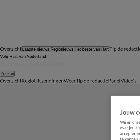
Overzicht
Tip de redacti
Laatste nieuws
Regionieuws
Het beste van Hart
Volg Hart van Nederland
Zoeken
Overzicht
Regio
Uitzendingen
Weer
Tip de redactie
Panel
Video's
Jouw c
Wij en onz
over jou al
accepteren
te kunnen 