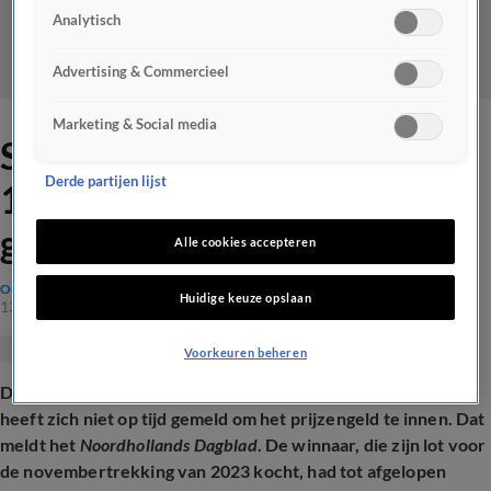
Analytisch
Advertising & Commercieel
Marketing & Social media
Staatsloterijwinnaar laat
Derde partijen lijst
100.000 euro liggen: dit
gebeurt er nu met de prijs
Alle cookies accepteren
ONTSPANNING
Huidige keuze opslaan
13 nov 2024, 17:41
Voorkeuren beheren
De geluksvogel die via de Staatsloterij 100.000 euro won,
heeft zich niet op tijd gemeld om het prijzengeld te innen. Dat
meldt het
Noordhollands Dagblad
. De winnaar, die zijn lot voor
de novembertrekking van 2023 kocht, had tot afgelopen