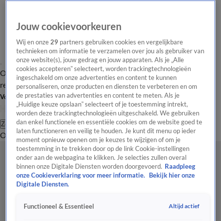
Jouw cookievoorkeuren
Wij en onze
29
partners gebruiken cookies en vergelijkbare
technieken om informatie te verzamelen over jou als gebruiker van
onze website(s), jouw gedrag en jouw apparaten. Als je „Alle
cookies accepteren” selecteert, worden trackingtechnologieën
Overzicht
Tip de
Laatste nieuws
Regionieuws
Het beste van Hart
ingeschakeld om onze advertenties en content te kunnen
redactie
personaliseren, onze producten en diensten te verbeteren en om
de prestaties van advertenties en content te meten. Als je
Volg Hart van Nederland
„Huidige keuze opslaan” selecteert of je toestemming intrekt,
worden deze trackingtechnologieën uitgeschakeld. We gebruiken
dan enkel functionele en essentiële cookies om de website goed te
Zoeken
laten functioneren en veilig te houden. Je kunt dit menu op ieder
Overzicht
Regio
Uitzendingen
Weer
Tip de redactie
Panel
Video's
moment opnieuw openen om je keuzes te wijzigen of om je
toestemming in te trekken door op de link Cookie-instellingen
onder aan de webpagina te klikken. Je selecties zullen overal
binnen onze Digitale Diensten worden doorgevoerd.
Raadpleeg
onze Cookieverklaring voor meer informatie.
Bekijk hier onze
Digitale Diensten.
Altijd actief
Functioneel & Essentieel