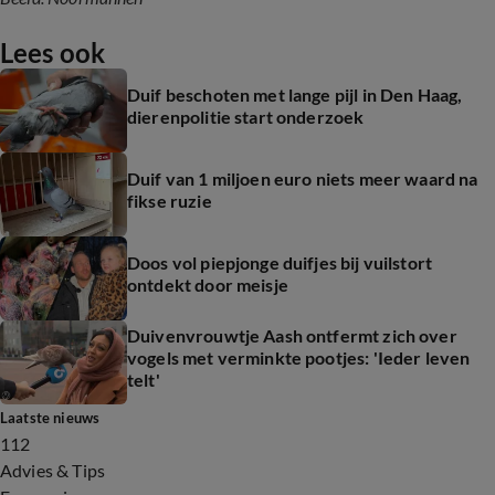
Lees ook
Duif beschoten met lange pijl in Den Haag,
dierenpolitie start onderzoek
Duif van 1 miljoen euro niets meer waard na
fikse ruzie
Doos vol piepjonge duifjes bij vuilstort
ontdekt door meisje
Duivenvrouwtje Aash ontfermt zich over
vogels met verminkte pootjes: 'Ieder leven
telt'
Laatste nieuws
112
Advies & Tips