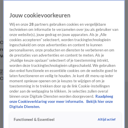
Jouw cookievoorkeuren
Wij en onze
28
partners gebruiken cookies en vergelijkbare
technieken om informatie te verzamelen over jou als gebruiker van
onze website(s), jouw gedrag en jouw apparaten. Als je „Alle
cookies accepteren” selecteert, worden trackingtechnologieën
Overzicht
Tip de
Laatste nieuws
Regionieuws
Het beste van Hart
ingeschakeld om onze advertenties en content te kunnen
redactie
personaliseren, onze producten en diensten te verbeteren en om
de prestaties van advertenties en content te meten. Als je
Volg Hart van Nederland
„Huidige keuze opslaan” selecteert of je toestemming intrekt,
worden deze trackingtechnologieën uitgeschakeld. We gebruiken
dan enkel functionele en essentiële cookies om de website goed te
Zoeken
laten functioneren en veilig te houden. Je kunt dit menu op ieder
Overzicht
Regio
Uitzendingen
Weer
Tip de redactie
Panel
Video's
moment opnieuw openen om je keuzes te wijzigen of om je
toestemming in te trekken door op de link Cookie-instellingen
onder aan de webpagina te klikken. Je selecties zullen overal
binnen onze Digitale Diensten worden doorgevoerd.
Raadpleeg
onze Cookieverklaring voor meer informatie.
Bekijk hier onze
Digitale Diensten.
Altijd actief
Functioneel & Essentieel