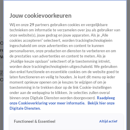
Jouw cookievoorkeuren
Wij en onze
29
partners gebruiken cookies en vergelijkbare
technieken om informatie te verzamelen over jou als gebruiker van
onze website(s), jouw gedrag en jouw apparaten. Als je „Alle
cookies accepteren” selecteert, worden trackingtechnologieën
Overzicht
Tip de
Laatste nieuws
Regionieuws
Het beste van Hart
ingeschakeld om onze advertenties en content te kunnen
redactie
personaliseren, onze producten en diensten te verbeteren en om
de prestaties van advertenties en content te meten. Als je
Volg Hart van Nederland
„Huidige keuze opslaan” selecteert of je toestemming intrekt,
worden deze trackingtechnologieën uitgeschakeld. We gebruiken
dan enkel functionele en essentiële cookies om de website goed te
Zoeken
laten functioneren en veilig te houden. Je kunt dit menu op ieder
Overzicht
Regio
Uitzendingen
Weer
Tip de redactie
Panel
Video's
moment opnieuw openen om je keuzes te wijzigen of om je
toestemming in te trekken door op de link Cookie-instellingen
onder aan de webpagina te klikken. Je selecties zullen overal
binnen onze Digitale Diensten worden doorgevoerd.
Raadpleeg
onze Cookieverklaring voor meer informatie.
Bekijk hier onze
Digitale Diensten.
Altijd actief
Functioneel & Essentieel