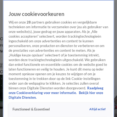
Jouw cookievoorkeuren
Wij en onze
28
partners gebruiken cookies en vergelijkbare
technieken om informatie te verzamelen over jou als gebruiker van
onze website(s), jouw gedrag en jouw apparaten. Als je „Alle
cookies accepteren” selecteert, worden trackingtechnologieën
Overzicht
Tip de
Laatste nieuws
Regionieuws
Het beste van Hart
ingeschakeld om onze advertenties en content te kunnen
redactie
personaliseren, onze producten en diensten te verbeteren en om
de prestaties van advertenties en content te meten. Als je
Volg Hart van Nederland
„Huidige keuze opslaan” selecteert of je toestemming intrekt,
worden deze trackingtechnologieën uitgeschakeld. We gebruiken
dan enkel functionele en essentiële cookies om de website goed te
Zoeken
laten functioneren en veilig te houden. Je kunt dit menu op ieder
Overzicht
Regio
Uitzendingen
Weer
Tip de redactie
Panel
Video's
moment opnieuw openen om je keuzes te wijzigen of om je
toestemming in te trekken door op de link Cookie-instellingen
onder aan de webpagina te klikken. Je selecties zullen overal
binnen onze Digitale Diensten worden doorgevoerd.
Raadpleeg
onze Cookieverklaring voor meer informatie.
Bekijk hier onze
Digitale Diensten.
Altijd actief
Functioneel & Essentieel