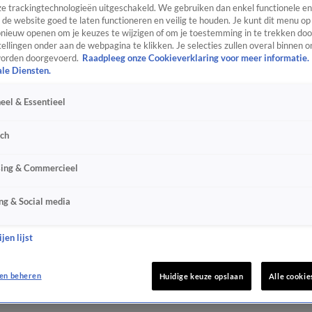
e trackingtechnologieën uitgeschakeld. We gebruiken dan enkel functionele en
de website goed te laten functioneren en veilig te houden. Je kunt dit menu op
ieuw openen om je keuzes te wijzigen of om je toestemming in te trekken door
ellingen onder aan de webpagina te klikken. Je selecties zullen overal binnen o
orden doorgevoerd.
Raadpleeg onze Cookieverklaring voor meer informatie.
ale Diensten.
eel & Essentieel
sch
sing & Commercieel
ng & Social media
jen lijst
en beheren
Huidige keuze opslaan
Alle cookie