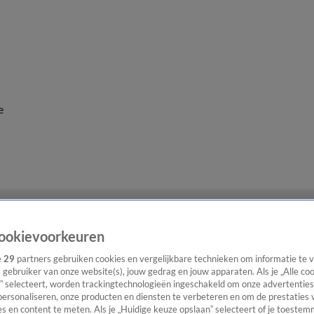
e
ookievoorkeuren
e
29
partners gebruiken cookies en vergelijkbare technieken om informatie te
s gebruiker van onze website(s), jouw gedrag en jouw apparaten. Als je „Alle co
” selecteert, worden trackingtechnologieën ingeschakeld om onze advertenties
personaliseren, onze producten en diensten te verbeteren en om de prestaties 
s en content te meten. Als je „Huidige keuze opslaan” selecteert of je toestemm