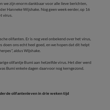
n we zijn enorm dankbaar voor alle lieve berichten,
erder Hanneke Wijshake. Nog geen week eerder, op 16
t virus.
he olifanten. Er is nog veel onbekend over het virus,
s doen ons echt heel goed, en we hopen dat dit helpt
herpes", aldus Wijshake.
ige olifantje Bumi aan hetzelfde virus. Het dier werd
s was Bumi enkele dagen daarvoor nog kerngezond.
 derde olifantenleven in drie weken tijd