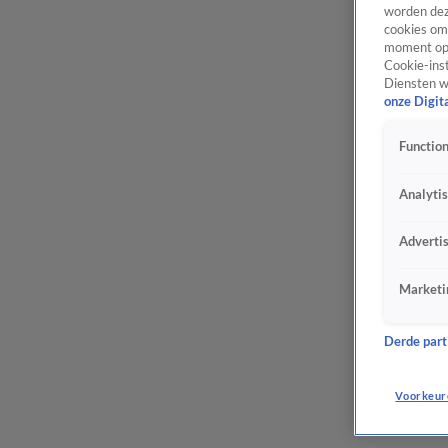
worden dez
cookies om 
moment opn
Cookie-inst
Diensten w
onze Digit
Function
Analyti
Adverti
Marketi
Derde parti
Voorkeur