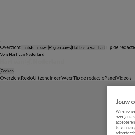
Overzicht
Tip de redacti
Laatste nieuws
Regionieuws
Het beste van Hart
Volg Hart van Nederland
Zoeken
Overzicht
Regio
Uitzendingen
Weer
Tip de redactie
Panel
Video's
Jouw c
Wij en onz
over jou al
accepteren
te kunnen 
advertentie