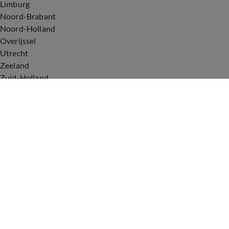
Limburg
Noord-Brabant
Noord-Holland
Overijssel
Utrecht
Zeeland
Zuid-Holland
Voorwaarden
Over ons
Privacyverklaring
Gebruiksvoorwaarden
Cookieverklaring
Digitale diensten
Cookie instellingen
Upod & Talpa Network
Adverteren
Vacatures
Publieksservice
Tip de redactie