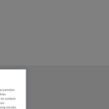
 verzamelen
okies
 en content
van
ing intrekt,