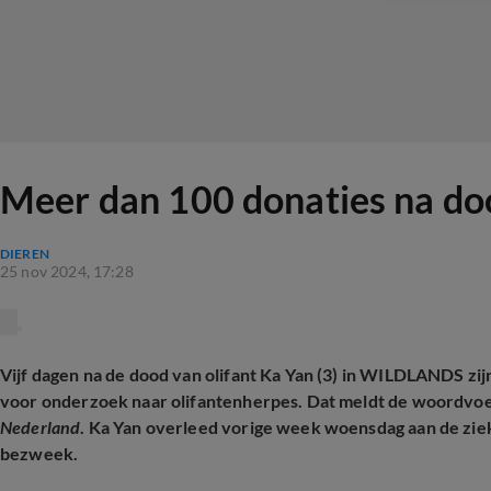
Meer dan 100 donaties na doo
DIEREN
25 nov 2024, 17:28
Vijf dagen na de dood van olifant Ka Yan (3) in WILDLANDS z
voor onderzoek naar olifantenherpes. Dat meldt de woord
Nederland
. Ka Yan overleed vorige week woensdag aan de ziekt
bezweek.