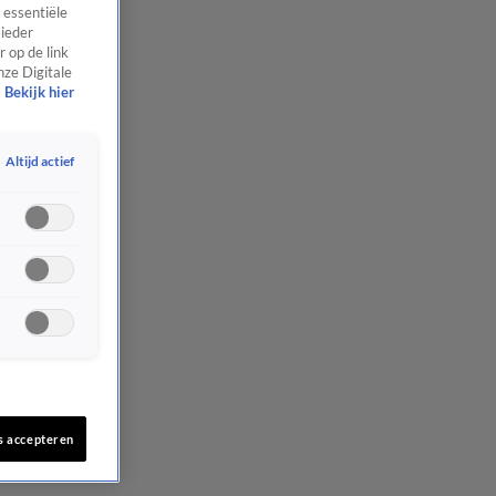
 essentiële
 ieder
 op de link
nze Digitale
Bekijk hier
Altijd actief
s accepteren