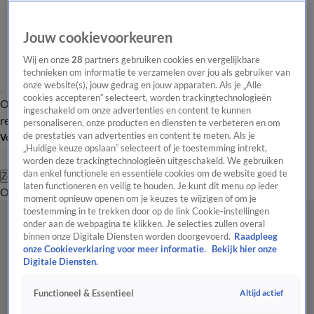
Jouw cookievoorkeuren
Wij en onze
28
partners gebruiken cookies en vergelijkbare
technieken om informatie te verzamelen over jou als gebruiker van
onze website(s), jouw gedrag en jouw apparaten. Als je „Alle
cookies accepteren” selecteert, worden trackingtechnologieën
Overzicht
Tip de
Laatste nieuws
Regionieuws
Het beste van Hart
ingeschakeld om onze advertenties en content te kunnen
redactie
personaliseren, onze producten en diensten te verbeteren en om
de prestaties van advertenties en content te meten. Als je
Volg Hart van Nederland
„Huidige keuze opslaan” selecteert of je toestemming intrekt,
worden deze trackingtechnologieën uitgeschakeld. We gebruiken
dan enkel functionele en essentiële cookies om de website goed te
Zoeken
laten functioneren en veilig te houden. Je kunt dit menu op ieder
Overzicht
Regio
Uitzendingen
Weer
Tip de redactie
Panel
Video's
moment opnieuw openen om je keuzes te wijzigen of om je
toestemming in te trekken door op de link Cookie-instellingen
onder aan de webpagina te klikken. Je selecties zullen overal
binnen onze Digitale Diensten worden doorgevoerd.
Raadpleeg
onze Cookieverklaring voor meer informatie.
Bekijk hier onze
Digitale Diensten.
Altijd actief
Functioneel & Essentieel