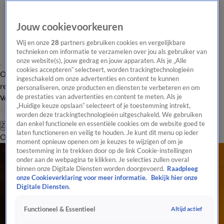
Jouw cookievoorkeuren
Wij en onze
28
partners gebruiken cookies en vergelijkbare
technieken om informatie te verzamelen over jou als gebruiker van
onze website(s), jouw gedrag en jouw apparaten. Als je „Alle
cookies accepteren” selecteert, worden trackingtechnologieën
Overzicht
Tip de
Laatste nieuws
Regionieuws
Het beste van Hart
ingeschakeld om onze advertenties en content te kunnen
redactie
personaliseren, onze producten en diensten te verbeteren en om
de prestaties van advertenties en content te meten. Als je
Volg Hart van Nederland
„Huidige keuze opslaan” selecteert of je toestemming intrekt,
worden deze trackingtechnologieën uitgeschakeld. We gebruiken
dan enkel functionele en essentiële cookies om de website goed te
Zoeken
laten functioneren en veilig te houden. Je kunt dit menu op ieder
Overzicht
Regio
Uitzendingen
Weer
Tip de redactie
Panel
Video's
moment opnieuw openen om je keuzes te wijzigen of om je
toestemming in te trekken door op de link Cookie-instellingen
onder aan de webpagina te klikken. Je selecties zullen overal
binnen onze Digitale Diensten worden doorgevoerd.
Raadpleeg
onze Cookieverklaring voor meer informatie.
Bekijk hier onze
Digitale Diensten.
Altijd actief
Functioneel & Essentieel