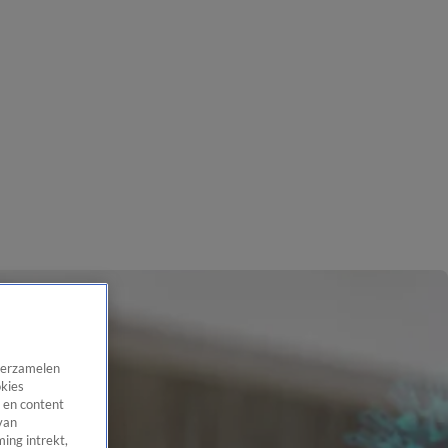
 verzamelen
okies
 en content
van
ing intrekt,