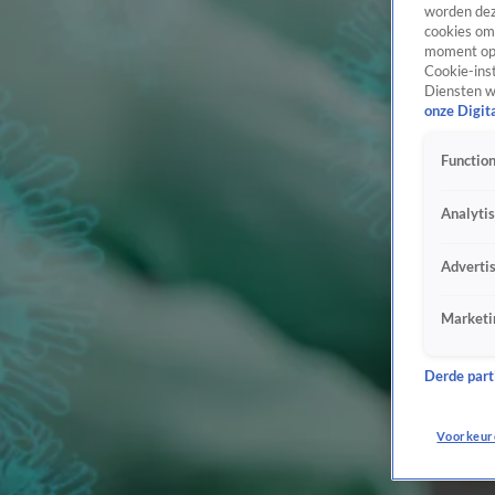
worden dez
cookies om 
moment opn
Cookie-inst
Diensten w
onze Digit
Function
Analyti
Adverti
Marketi
Derde parti
Voorkeur