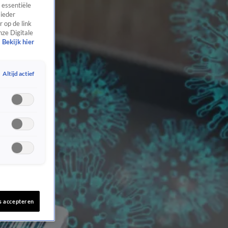
 essentiële
 ieder
 op de link
nze Digitale
Bekijk hier
Altijd actief
s accepteren