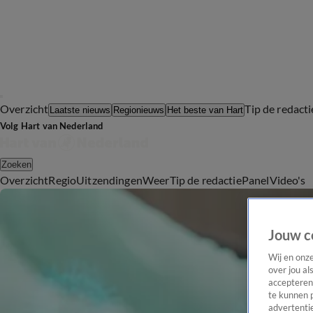
Overzicht
Tip de redacti
Laatste nieuws
Regionieuws
Het beste van Hart
Volg Hart van Nederland
Zoeken
Overzicht
Regio
Uitzendingen
Weer
Tip de redactie
Panel
Video's
Jouw c
Wij en onz
over jou al
accepteren
te kunnen 
advertentie