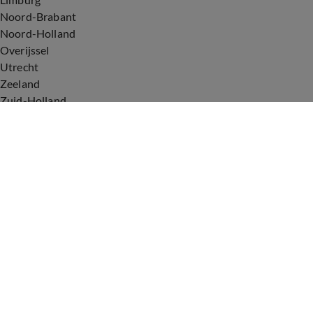
Noord-Brabant
Noord-Holland
Overijssel
Utrecht
Zeeland
Zuid-Holland
Voorwaarden
Over ons
Privacyverklaring
Gebruiksvoorwaarden
Cookieverklaring
Digitale diensten
Cookie instellingen
Upod & Talpa Network
Adverteren
Vacatures
Publieksservice
Tip de redactie