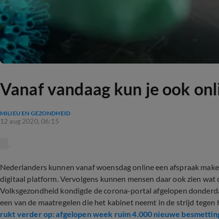
Vanaf vandaag kun je ook onl
MILIEU EN GEZONDHEID
12 aug 2020, 06:15
Nederlanders kunnen vanaf woensdag online een afspraak make
digitaal platform. Vervolgens kunnen mensen daar ook zien wat d
Volksgezondheid kondigde de corona-portal afgelopen donderdag 
een van de maatregelen die het kabinet neemt in de strijd tegen
rukt verder op: afgelopen week ruim 4.000 nieuwe besmettin