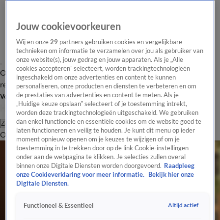
Jouw cookievoorkeuren
Wij en onze
29
partners gebruiken cookies en vergelijkbare
technieken om informatie te verzamelen over jou als gebruiker van
onze website(s), jouw gedrag en jouw apparaten. Als je „Alle
cookies accepteren” selecteert, worden trackingtechnologieën
Overzicht
Tip de
Laatste nieuws
Regionieuws
Het beste van Hart
ingeschakeld om onze advertenties en content te kunnen
redactie
personaliseren, onze producten en diensten te verbeteren en om
de prestaties van advertenties en content te meten. Als je
Volg Hart van Nederland
„Huidige keuze opslaan” selecteert of je toestemming intrekt,
worden deze trackingtechnologieën uitgeschakeld. We gebruiken
dan enkel functionele en essentiële cookies om de website goed te
Zoeken
laten functioneren en veilig te houden. Je kunt dit menu op ieder
Overzicht
Regio
Uitzendingen
Weer
Tip de redactie
Panel
Video's
moment opnieuw openen om je keuzes te wijzigen of om je
toestemming in te trekken door op de link Cookie-instellingen
onder aan de webpagina te klikken. Je selecties zullen overal
binnen onze Digitale Diensten worden doorgevoerd.
Raadpleeg
onze Cookieverklaring voor meer informatie.
Bekijk hier onze
Digitale Diensten.
Altijd actief
Functioneel & Essentieel