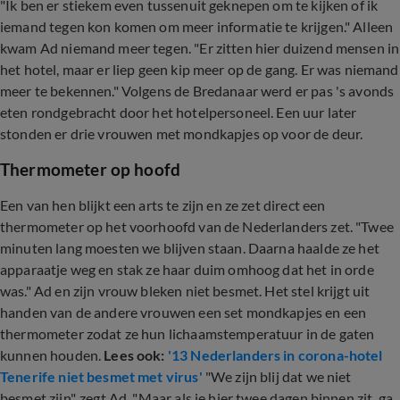
"Ik ben er stiekem even tussenuit geknepen om te kijken of ik
iemand tegen kon komen om meer informatie te krijgen." Alleen
kwam Ad niemand meer tegen. "Er zitten hier duizend mensen in
het hotel, maar er liep geen kip meer op de gang. Er was niemand
meer te bekennen." Volgens de Bredanaar werd er pas 's avonds
eten rondgebracht door het hotelpersoneel. Een uur later
stonden er drie vrouwen met mondkapjes op voor de deur.
Thermometer op hoofd
Een van hen blijkt een arts te zijn en ze zet direct een
thermometer op het voorhoofd van de Nederlanders zet. "Twee
minuten lang moesten we blijven staan. Daarna haalde ze het
apparaatje weg en stak ze haar duim omhoog dat het in orde
was." Ad en zijn vrouw bleken niet besmet. Het stel krijgt uit
handen van de andere vrouwen een set mondkapjes en een
thermometer zodat ze hun lichaamstemperatuur in de gaten
kunnen houden.
Lees ook:
'13 Nederlanders in corona-hotel
Tenerife niet besmet met virus'
"We zijn blij dat we niet
besmet zijn", zegt Ad. "Maar als je hier twee dagen binnen zit, ga