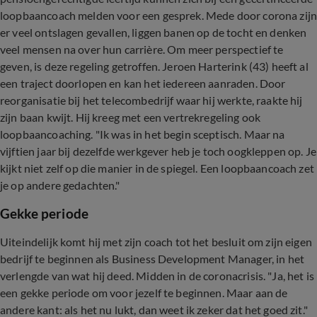
loopbaancoach melden voor een gesprek. Mede door corona zij
er veel ontslagen gevallen, liggen banen op de tocht en denken
veel mensen na over hun carrière. Om meer perspectief te
geven, is deze regeling getroffen. Jeroen Harterink (43) heeft al
een traject doorlopen en kan het iedereen aanraden. Door
reorganisatie bij het telecombedrijf waar hij werkte, raakte hij
zijn baan kwijt. Hij kreeg met een vertrekregeling ook
loopbaancoaching. "Ik was in het begin sceptisch. Maar na
vijftien jaar bij dezelfde werkgever heb je toch oogkleppen op. Je
kijkt niet zelf op die manier in de spiegel. Een loopbaancoach zet
je op andere gedachten."
Gekke periode
Uiteindelijk komt hij met zijn coach tot het besluit om zijn eigen
bedrijf te beginnen als Business Development Manager, in het
verlengde van wat hij deed. Midden in de coronacrisis. "Ja, het is
een gekke periode om voor jezelf te beginnen. Maar aan de
andere kant: als het nu lukt, dan weet ik zeker dat het goed zit."