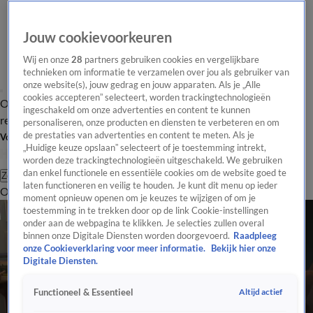
Jouw cookievoorkeuren
Wij en onze
28
partners gebruiken cookies en vergelijkbare
technieken om informatie te verzamelen over jou als gebruiker van
onze website(s), jouw gedrag en jouw apparaten. Als je „Alle
cookies accepteren” selecteert, worden trackingtechnologieën
Overzicht
Tip de
Laatste nieuws
Regionieuws
Het beste van Hart
ingeschakeld om onze advertenties en content te kunnen
redactie
personaliseren, onze producten en diensten te verbeteren en om
de prestaties van advertenties en content te meten. Als je
Volg Hart van Nederland
„Huidige keuze opslaan” selecteert of je toestemming intrekt,
worden deze trackingtechnologieën uitgeschakeld. We gebruiken
dan enkel functionele en essentiële cookies om de website goed te
Zoeken
laten functioneren en veilig te houden. Je kunt dit menu op ieder
Overzicht
Regio
Uitzendingen
Weer
Tip de redactie
Panel
Video's
moment opnieuw openen om je keuzes te wijzigen of om je
toestemming in te trekken door op de link Cookie-instellingen
onder aan de webpagina te klikken. Je selecties zullen overal
binnen onze Digitale Diensten worden doorgevoerd.
Raadpleeg
onze Cookieverklaring voor meer informatie.
Bekijk hier onze
Digitale Diensten.
Altijd actief
Functioneel & Essentieel