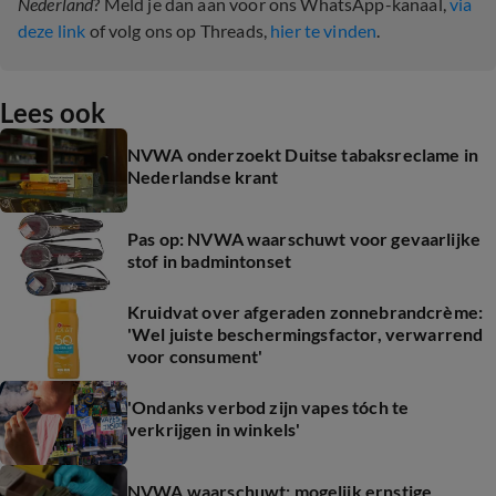
Nederland
? Meld je dan aan voor ons WhatsApp-kanaal,
via
deze link
of volg ons op Threads,
hier te vinden
.
Lees ook
NVWA onderzoekt Duitse tabaksreclame in
Nederlandse krant
Pas op: NVWA waarschuwt voor gevaarlijke
stof in badmintonset
Kruidvat over afgeraden zonnebrandcrème:
'Wel juiste beschermingsfactor, verwarrend
voor consument'
'Ondanks verbod zijn vapes tóch te
verkrijgen in winkels'
NVWA waarschuwt: mogelijk ernstige