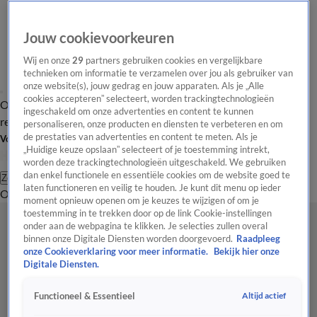
Jouw cookievoorkeuren
Wij en onze
29
partners gebruiken cookies en vergelijkbare
technieken om informatie te verzamelen over jou als gebruiker van
onze website(s), jouw gedrag en jouw apparaten. Als je „Alle
cookies accepteren” selecteert, worden trackingtechnologieën
Overzicht
Tip de
Laatste nieuws
Regionieuws
Het beste van Hart
ingeschakeld om onze advertenties en content te kunnen
redactie
personaliseren, onze producten en diensten te verbeteren en om
de prestaties van advertenties en content te meten. Als je
Volg Hart van Nederland
„Huidige keuze opslaan” selecteert of je toestemming intrekt,
worden deze trackingtechnologieën uitgeschakeld. We gebruiken
dan enkel functionele en essentiële cookies om de website goed te
Zoeken
laten functioneren en veilig te houden. Je kunt dit menu op ieder
Overzicht
Regio
Uitzendingen
Weer
Tip de redactie
Panel
Video's
moment opnieuw openen om je keuzes te wijzigen of om je
toestemming in te trekken door op de link Cookie-instellingen
onder aan de webpagina te klikken. Je selecties zullen overal
binnen onze Digitale Diensten worden doorgevoerd.
Raadpleeg
onze Cookieverklaring voor meer informatie.
Bekijk hier onze
Digitale Diensten.
Altijd actief
Functioneel & Essentieel