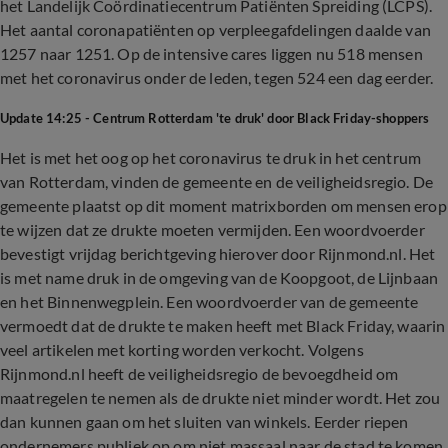
het Landelijk Coördinatiecentrum Patiënten Spreiding (LCPS).
Het aantal coronapatiënten op verpleegafdelingen daalde van
1257 naar 1251. Op de intensive cares liggen nu 518 mensen
met het coronavirus onder de leden, tegen 524 een dag eerder.
Update 14:25 - Centrum Rotterdam 'te druk' door Black Friday-shoppers
Het is met het oog op het coronavirus te druk in het centrum
van Rotterdam, vinden de gemeente en de veiligheidsregio. De
gemeente plaatst op dit moment matrixborden om mensen erop
te wijzen dat ze drukte moeten vermijden. Een woordvoerder
bevestigt vrijdag berichtgeving hierover door Rijnmond.nl. Het
is met name druk in de omgeving van de Koopgoot, de Lijnbaan
en het Binnenwegplein. Een woordvoerder van de gemeente
vermoedt dat de drukte te maken heeft met Black Friday, waarin
veel artikelen met korting worden verkocht. Volgens
Rijnmond.nl heeft de veiligheidsregio de bevoegdheid om
maatregelen te nemen als de drukte niet minder wordt. Het zou
dan kunnen gaan om het sluiten van winkels. Eerder riepen
ondernemers publiek op om niet massaal naar de stad te komen