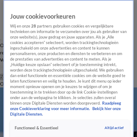
Jouw cookievoorkeuren
Wij en onze
28
partners gebruiken cookies en vergelijkbare
technieken om informatie te verzamelen over jou als gebruiker van
onze website(s), jouw gedrag en jouw apparaten. Als je „Alle
cookies accepteren” selecteert, worden trackingtechnologieën
Overzicht
Tip de
Laatste nieuws
Regionieuws
Het beste van Hart
ingeschakeld om onze advertenties en content te kunnen
redactie
personaliseren, onze producten en diensten te verbeteren en om
de prestaties van advertenties en content te meten. Als je
Volg Hart van Nederland
„Huidige keuze opslaan” selecteert of je toestemming intrekt,
worden deze trackingtechnologieën uitgeschakeld. We gebruiken
dan enkel functionele en essentiële cookies om de website goed te
Zoeken
laten functioneren en veilig te houden. Je kunt dit menu op ieder
Overzicht
Regio
Uitzendingen
Weer
Tip de redactie
Panel
Video's
moment opnieuw openen om je keuzes te wijzigen of om je
toestemming in te trekken door op de link Cookie-instellingen
onder aan de webpagina te klikken. Je selecties zullen overal
binnen onze Digitale Diensten worden doorgevoerd.
Raadpleeg
onze Cookieverklaring voor meer informatie.
Bekijk hier onze
Digitale Diensten.
Altijd actief
Functioneel & Essentieel