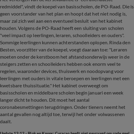
redmiddel", vindt de koepel van basisscholen, de PO-Raad. Die is
geen voorstander van het plan en hoopt dat het niet nodig is,
maar zal zich wel aan een eventueel besluit van het kabinet
houden. Volgens de PO-Raad heeft een sluiting van scholen
"veel impact op leerlingen, leraren, schoolleiders en ouders".
Sommige leerlingen kunnen achterstanden oplopen. Rinda den
Besten, voorzitter van de koepel, voegt daaraan toe: "Leraren
moeten onder de kerstboom het afstandsonderwijs weer in de
steigers zetten en schoolleiders hebben ook enorm veel te
regelen, waaronder devices, thuiswerk en noodopvang voor
leerlingen met ouders in vitale beroepen en leerlingen met een
kwetsbare thuissituatie." Het kabinet overweegt om
basisscholen en middelbare scholen begin januari een week
langer dicht te houden. Dit moet het aantal
coronabesmettingen terugdringen. Onder tieners neemt het
aantal gevallen nog altijd toe, terwijl het onder volwassenen
daalt.
Update 12:12 - Blok en Knops: Curaçao heeft niet gevraagd om code geel