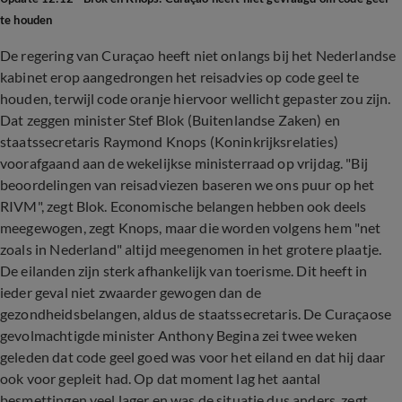
te houden
De regering van Curaçao heeft niet onlangs bij het Nederlandse
kabinet erop aangedrongen het reisadvies op code geel te
houden, terwijl code oranje hiervoor wellicht gepaster zou zijn.
Dat zeggen minister Stef Blok (Buitenlandse Zaken) en
staatssecretaris Raymond Knops (Koninkrijksrelaties)
voorafgaand aan de wekelijkse ministerraad op vrijdag. "Bij
beoordelingen van reisadviezen baseren we ons puur op het
RIVM", zegt Blok. Economische belangen hebben ook deels
meegewogen, zegt Knops, maar die worden volgens hem "net
zoals in Nederland" altijd meegenomen in het grotere plaatje.
De eilanden zijn sterk afhankelijk van toerisme. Dit heeft in
ieder geval niet zwaarder gewogen dan de
gezondheidsbelangen, aldus de staatssecretaris. De Curaçaose
gevolmachtigde minister Anthony Begina zei twee weken
geleden dat code geel goed was voor het eiland en dat hij daar
ook voor gepleit had. Op dat moment lag het aantal
besmettingen veel lager en was de situatie dus anders, zegt