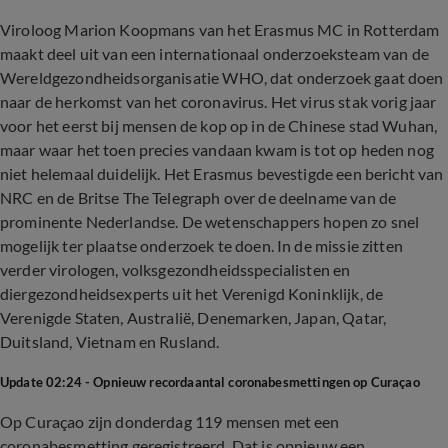
Viroloog Marion Koopmans van het Erasmus MC in Rotterdam
maakt deel uit van een internationaal onderzoeksteam van de
Wereldgezondheidsorganisatie WHO, dat onderzoek gaat doen
naar de herkomst van het coronavirus. Het virus stak vorig jaar
voor het eerst bij mensen de kop op in de Chinese stad Wuhan,
maar waar het toen precies vandaan kwam is tot op heden nog
niet helemaal duidelijk. Het Erasmus bevestigde een bericht van
NRC en de Britse The Telegraph over de deelname van de
prominente Nederlandse. De wetenschappers hopen zo snel
mogelijk ter plaatse onderzoek te doen. In de missie zitten
verder virologen, volksgezondheidsspecialisten en
diergezondheidsexperts uit het Verenigd Koninklijk, de
Verenigde Staten, Australië, Denemarken, Japan, Qatar,
Duitsland, Vietnam en Rusland.
Update 02:24 - Opnieuw recordaantal coronabesmettingen op Curaçao
Op Curaçao zijn donderdag 119 mensen met een
coronabesmetting geregistreerd. Dat is opnieuw een