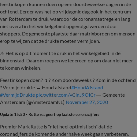
feestinkopen kunnen doen op een doordeweekse dag en in de
ochtend. Eerder was het op vrijdagmiddag ook in het centrum
van Rotterdam te druk, waardoor de coronamaatregelen lang
niet overal in het winkelgebied opgevolgd werden door
shoppers. De gemeente plaatste daar matrixborden om mensen
erop te wijzen dat ze drukte moeten vermijden.
⚠️ Het is op dit moment te druk in het winkelgebied in de
binnenstad. Daarom roepen we iedereen op om daar niet meer
te komen winkelen.
Feestinkopen doen? ↴ ? Kom doordeweeks ? Kom in de ochtend
? Vermijd drukte ↔️ Houd afstand
#HoudAfstand
#VermijdDrukte
pic.twitter.com/vCinJ9OICr
— Gemeente
Amsterdam (@AmsterdamNL)
November 27, 2020
Update 15:53 - Rutte reageert op laatste coronacijfers
Premier Mark Rutte is "niet heel optimistisch" dat de
coronacijfers de komende anderhalve week gaan verbeteren.