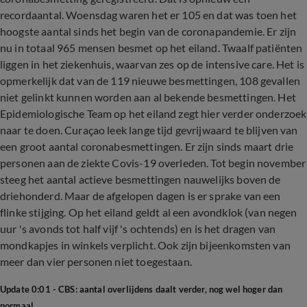
recordaantal. Woensdag waren het er 105 en dat was toen het
hoogste aantal sinds het begin van de coronapandemie. Er zijn
nu in totaal 965 mensen besmet op het eiland. Twaalf patiënten
liggen in het ziekenhuis, waarvan zes op de intensive care. Het is
opmerkelijk dat van de 119 nieuwe besmettingen, 108 gevallen
niet gelinkt kunnen worden aan al bekende besmettingen. Het
Epidemiologische Team op het eiland zegt hier verder onderzoek
naar te doen. Curaçao leek lange tijd gevrijwaard te blijven van
een groot aantal coronabesmettingen. Er zijn sinds maart drie
personen aan de ziekte Covis-19 overleden. Tot begin november
steeg het aantal actieve besmettingen nauwelijks boven de
driehonderd. Maar de afgelopen dagen is er sprake van een
flinke stijging. Op het eiland geldt al een avondklok (van negen
uur 's avonds tot half vijf 's ochtends) en is het dragen van
mondkapjes in winkels verplicht. Ook zijn bijeenkomsten van
meer dan vier personen niet toegestaan.
Update 0:01 - CBS: aantal overlijdens daalt verder, nog wel hoger dan
normaal