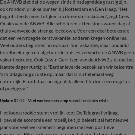
De ANWB ziet dat de wegen sinds dinsdagmiddag rustig zijn,
ook rondom drukke punten bij Rotterdam en Den Haag. "Het
begint steeds meer te lijken op de eerste lockdown", zegt Cees
Quaks van de ANWB. Alle scholieren zitten sinds woensdag al
thuis vanwege de strenge lockdown. Voor een deel betekende
dat een vervroegde kerstvakantie, anderen kregen online les.
Veel ouders beginnen nu ook aan hun vakantie, maar ondanks
hotelboekingen en afgehuurde huisjes verwacht de ANWB geen
vakantiedrukte. Ook Edwin Gerritsen van de ANWB ziet dat het
laatste dagen rustig is. "Eerder leverde bezoek aan winkelcentra
's middags nog drukte op, maar dat is nu helemaal weg
natuurlijk. Er ontstaat nu eigenlijk alleen file door een ongeluk
of pechgeval."
Update 02:12 - Veel werknemers erop vooruit ondanks crisis
Het loonstrookje stemt vrolijk, kopt De Telegraaf vrijdag.
Hoewel de economie een moeilijke tijd beleeft, zal het nieuwe
jaar voor veel werknemers beginnen met een positieve
verrassing. Bijna iedereen gaat er op het eerste loonstrookje