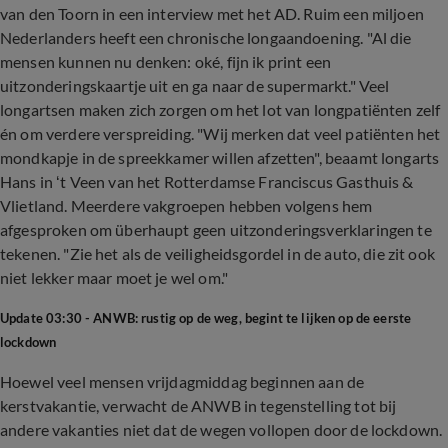
van den Toorn in een interview met het AD. Ruim een miljoen
Nederlanders heeft een chronische longaandoening. "Al die
mensen kunnen nu denken: oké, fijn ik print een
uitzonderingskaartje uit en ga naar de supermarkt." Veel
longartsen maken zich zorgen om het lot van longpatiënten zelf
én om verdere verspreiding. "Wij merken dat veel patiënten het
mondkapje in de spreekkamer willen afzetten", beaamt longarts
Hans in ‘t Veen van het Rotterdamse Franciscus Gasthuis &
Vlietland. Meerdere vakgroepen hebben volgens hem
afgesproken om überhaupt geen uitzonderingsverklaringen te
tekenen. "Zie het als de veiligheidsgordel in de auto, die zit ook
niet lekker maar moet je wel om."
Update 03:30 - ANWB: rustig op de weg, begint te lijken op de eerste
lockdown
Hoewel veel mensen vrijdagmiddag beginnen aan de
kerstvakantie, verwacht de ANWB in tegenstelling tot bij
andere vakanties niet dat de wegen vollopen door de lockdown.