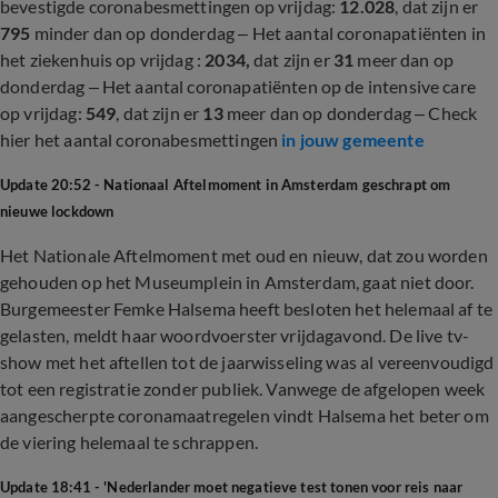
bevestigde coronabesmettingen op vrijdag:
12.028
, dat zijn er
795
minder dan op donderdag – Het aantal coronapatiënten in
het ziekenhuis op vrijdag :
2034,
dat zijn er
31
meer dan op
donderdag – Het aantal coronapatiënten op de intensive care
op vrijdag:
549
, dat zijn er
13
meer dan op donderdag – Check
hier het aantal coronabesmettingen
in jouw gemeente
Update 20:52 - Nationaal Aftelmoment in Amsterdam geschrapt om
nieuwe lockdown
Het Nationale Aftelmoment met oud en nieuw, dat zou worden
gehouden op het Museumplein in Amsterdam, gaat niet door.
Burgemeester Femke Halsema heeft besloten het helemaal af te
gelasten, meldt haar woordvoerster vrijdagavond. De live tv-
show met het aftellen tot de jaarwisseling was al vereenvoudigd
tot een registratie zonder publiek. Vanwege de afgelopen week
aangescherpte coronamaatregelen vindt Halsema het beter om
de viering helemaal te schrappen.
Update 18:41 - 'Nederlander moet negatieve test tonen voor reis naar