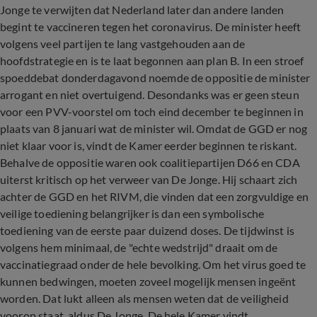
Jonge te verwijten dat Nederland later dan andere landen
begint te vaccineren tegen het coronavirus. De minister heeft
volgens veel partijen te lang vastgehouden aan de
hoofdstrategie en is te laat begonnen aan plan B. In een stroef
spoeddebat donderdagavond noemde de oppositie de minister
arrogant en niet overtuigend. Desondanks was er geen steun
voor een PVV-voorstel om toch eind december te beginnen in
plaats van 8 januari wat de minister wil. Omdat de GGD er nog
niet klaar voor is, vindt de Kamer eerder beginnen te riskant.
Behalve de oppositie waren ook coalitiepartijen D66 en CDA
uiterst kritisch op het verweer van De Jonge. Hij schaart zich
achter de GGD en het RIVM, die vinden dat een zorgvuldige en
veilige toediening belangrijker is dan een symbolische
toediening van de eerste paar duizend doses. De tijdwinst is
volgens hem minimaal, de "echte wedstrijd" draait om de
vaccinatiegraad onder de hele bevolking. Om het virus goed te
kunnen bedwingen, moeten zoveel mogelijk mensen ingeënt
worden. Dat lukt alleen als mensen weten dat de veiligheid
voorop staat, aldus De Jonge. De hele Kamer vindt