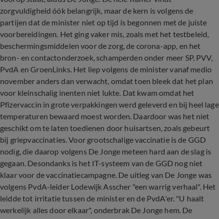
zorgvuldigheid óók belangrijk, maar de kern is volgens de
partijen dat de minister niet op tijd is begonnen met de juiste
voorbereidingen. Het ging vaker mis, zoals met het testbeleid,
beschermingsmiddelen voor de zorg, de corona-app, en het
bron- en contactonderzoek, schamperden onder meer SP, PVV,
PvdA en GroenLinks. Het liep volgens de minister vanaf medio
november anders dan verwacht, omdat toen bleek dat het plan
voor kleinschalig inenten niet lukte. Dat kwam omdat het
Pfizervaccin in grote verpakkingen werd geleverd en bij heel lage
temperaturen bewaard moest worden. Daardoor was het niet
geschikt om te laten toedienen door huisartsen, zoals gebeurt
bij griepvaccinaties. Voor grootschalige vaccinatie is de GGD
nodig, die daarop volgens De Jonge meteen hard aan de slag is
gegaan. Desondanks is het IT-systeem van de GGD nog niet
klaar voor de vaccinatiecampagne. De uitleg van De Jonge was
volgens PvdA-leider Lodewijk Asscher "een warrig verhaal". Het
leidde tot irritatie tussen de minister en de PvdA'er. "U haalt
werkelijk alles door elkaar", onderbrak De Jonge hem. De