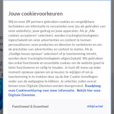
Jouw cookievoorkeuren
Wij en onze
29
partners gebruiken cookies en vergelijkbare
technieken om informatie te verzamelen over jou als gebruiker van
onze website(s), jouw gedrag en jouw apparaten. Als je „Alle
cookies accepteren” selecteert, worden trackingtechnologieën
Overzicht
Tip de
Laatste nieuws
Regionieuws
Het beste van Hart
ingeschakeld om onze advertenties en content te kunnen
redactie
personaliseren, onze producten en diensten te verbeteren en om
de prestaties van advertenties en content te meten. Als je
Volg Hart van Nederland
„Huidige keuze opslaan” selecteert of je toestemming intrekt,
worden deze trackingtechnologieën uitgeschakeld. We gebruiken
dan enkel functionele en essentiële cookies om de website goed te
Zoeken
laten functioneren en veilig te houden. Je kunt dit menu op ieder
Overzicht
Regio
Uitzendingen
Weer
Tip de redactie
Panel
Video's
moment opnieuw openen om je keuzes te wijzigen of om je
toestemming in te trekken door op de link Cookie-instellingen
onder aan de webpagina te klikken. Je selecties zullen overal
binnen onze Digitale Diensten worden doorgevoerd.
Raadpleeg
onze Cookieverklaring voor meer informatie.
Bekijk hier onze
Digitale Diensten.
Altijd actief
Functioneel & Essentieel