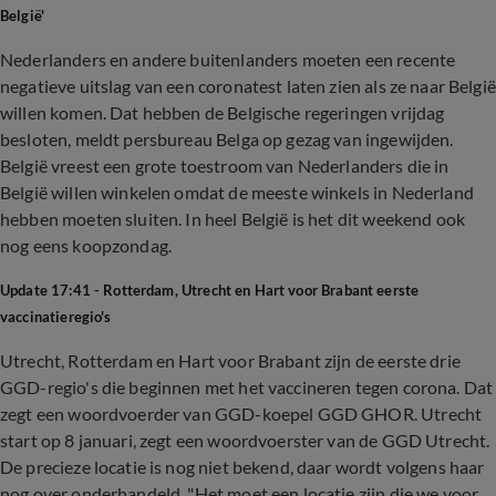
België'
Nederlanders en andere buitenlanders moeten een recente
negatieve uitslag van een coronatest laten zien als ze naar België
willen komen. Dat hebben de Belgische regeringen vrijdag
besloten, meldt persbureau Belga op gezag van ingewijden.
België vreest een grote toestroom van Nederlanders die in
België willen winkelen omdat de meeste winkels in Nederland
hebben moeten sluiten. In heel België is het dit weekend ook
nog eens koopzondag.
Update 17:41 - Rotterdam, Utrecht en Hart voor Brabant eerste
vaccinatieregio's
Utrecht, Rotterdam en Hart voor Brabant zijn de eerste drie
GGD-regio's die beginnen met het vaccineren tegen corona. Dat
zegt een woordvoerder van GGD-koepel GGD GHOR. Utrecht
start op 8 januari, zegt een woordvoerster van de GGD Utrecht.
De precieze locatie is nog niet bekend, daar wordt volgens haar
nog over onderhandeld. "Het moet een locatie zijn die we voor