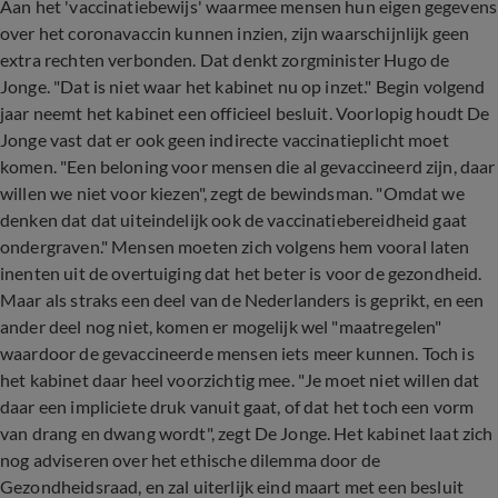
Aan het 'vaccinatiebewijs' waarmee mensen hun eigen gegevens
over het coronavaccin kunnen inzien, zijn waarschijnlijk geen
extra rechten verbonden. Dat denkt zorgminister Hugo de
Jonge. "Dat is niet waar het kabinet nu op inzet." Begin volgend
jaar neemt het kabinet een officieel besluit. Voorlopig houdt De
Jonge vast dat er ook geen indirecte vaccinatieplicht moet
komen. "Een beloning voor mensen die al gevaccineerd zijn, daar
willen we niet voor kiezen", zegt de bewindsman. "Omdat we
denken dat dat uiteindelijk ook de vaccinatiebereidheid gaat
ondergraven." Mensen moeten zich volgens hem vooral laten
inenten uit de overtuiging dat het beter is voor de gezondheid.
Maar als straks een deel van de Nederlanders is geprikt, en een
ander deel nog niet, komen er mogelijk wel "maatregelen"
waardoor de gevaccineerde mensen iets meer kunnen. Toch is
het kabinet daar heel voorzichtig mee. "Je moet niet willen dat
daar een impliciete druk vanuit gaat, of dat het toch een vorm
van drang en dwang wordt", zegt De Jonge. Het kabinet laat zich
nog adviseren over het ethische dilemma door de
Gezondheidsraad, en zal uiterlijk eind maart met een besluit