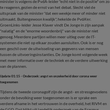
minister is volgens de PvdA-leider "echt niet in de positie" om zo
te reageren, gezien de ernst van het debat. Slecht viel de
uitspraak van de minister "dat een weekje meer of minder niet
uitmaakt. Buitengewoon kwalijk", hekelde de PvdA'er.
GroenLinks-leider Jesse Klaver vindt De Jonge in zijn aanpak
"nalatig" en de "enorme woordenbrij" van de minister niet
genoeg. Meerdere partijen willen meer uitleg over de IT-
systemen die niet op elkaar zouden aansluiten. Ook is er nog
een geschil over de uitwisseling van gegevens van mensen
tussen de uitvoeringsinstanties. De Jonge komt volgende week
met meer informatie over de techniek en de verdere uitwerking
van de plannen.
Update 01:15 - Onderzoek: angst en onzekerheid door corona weer
toegenomen
Tijdens de tweede coronagolf zijn de angst- en stressgevoelens
onder de bevolking weer toegenomen en is er sprake een
verdere afname in het vertrouwen in de overheid, het RIVM en
de GGD. Dat blijkt uit landelijk onderzoek van de Erasmus