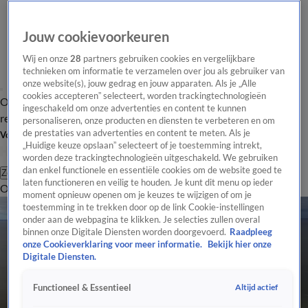
Jouw cookievoorkeuren
Wij en onze
28
partners gebruiken cookies en vergelijkbare
technieken om informatie te verzamelen over jou als gebruiker van
onze website(s), jouw gedrag en jouw apparaten. Als je „Alle
cookies accepteren” selecteert, worden trackingtechnologieën
Overzicht
Tip de
Laatste nieuws
Regionieuws
Het beste van Hart
ingeschakeld om onze advertenties en content te kunnen
redactie
personaliseren, onze producten en diensten te verbeteren en om
de prestaties van advertenties en content te meten. Als je
Volg Hart van Nederland
„Huidige keuze opslaan” selecteert of je toestemming intrekt,
worden deze trackingtechnologieën uitgeschakeld. We gebruiken
dan enkel functionele en essentiële cookies om de website goed te
Zoeken
laten functioneren en veilig te houden. Je kunt dit menu op ieder
Overzicht
Regio
Uitzendingen
Weer
Tip de redactie
Panel
Video's
moment opnieuw openen om je keuzes te wijzigen of om je
toestemming in te trekken door op de link Cookie-instellingen
onder aan de webpagina te klikken. Je selecties zullen overal
binnen onze Digitale Diensten worden doorgevoerd.
Raadpleeg
onze Cookieverklaring voor meer informatie.
Bekijk hier onze
Digitale Diensten.
Altijd actief
Functioneel & Essentieel