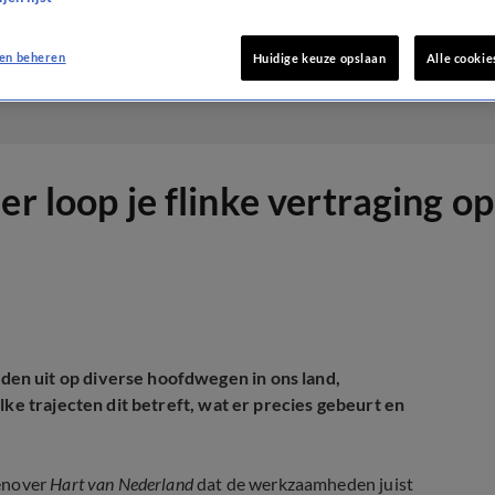
en beheren
Huidige keuze opslaan
Alle cookie
r loop je flinke vertraging op
en uit op diverse hoofdwegen in ons land,
lke trajecten dit betreft, wat er precies gebeurt en
genover
Hart van Nederland
dat de werkzaamheden juist