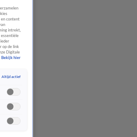
 verzamelen
okies
 en content
van
ing intrekt,
 essentiële
 ieder
 op de link
nze Digitale
Bekijk hier
Altijd actief