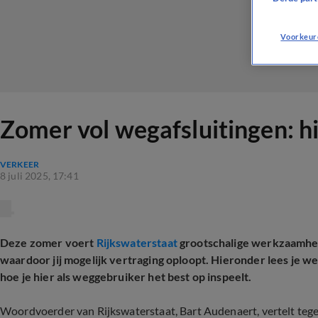
Voorkeur
Zomer vol wegafsluitingen: hie
VERKEER
8 juli 2025, 17:41
Deze zomer voert
Rijkswaterstaat
grootschalige werkzaamhed
waardoor jij mogelijk vertraging oploopt. Hieronder lees je we
hoe je hier als weggebruiker het best op inspeelt.
Woordvoerder van Rijkswaterstaat, Bart Audenaert, vertelt te