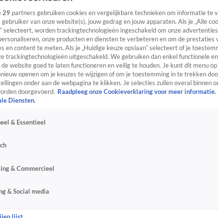
e
29
partners gebruiken cookies en vergelijkbare technieken om informatie te
s gebruiker van onze website(s), jouw gedrag en jouw apparaten. Als je „Alle co
” selecteert, worden trackingtechnologieën ingeschakeld om onze advertenties
personaliseren, onze producten en diensten te verbeteren en om de prestaties 
s en content te meten. Als je „Huidige keuze opslaan” selecteert of je toestemm
e trackingtechnologieën uitgeschakeld. We gebruiken dan enkel functionele en
de website goed te laten functioneren en veilig te houden. Je kunt dit menu op
ieuw openen om je keuzes te wijzigen of om je toestemming in te trekken door
ellingen onder aan de webpagina te klikken. Je selecties zullen overal binnen o
orden doorgevoerd.
Raadpleeg onze Cookieverklaring voor meer informatie.
ale Diensten.
eel & Essentieel
sch
sing & Commercieel
ng & Social media
jen lijst