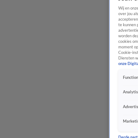
Wij en onz
over jou al
accepteren
te kunnen 
advertentie
worden dez
cookies om 
moment opn
Cookie-inst
Diensten w
onze Digit
Function
Analyti
Adverti
Marketi
Derde parti