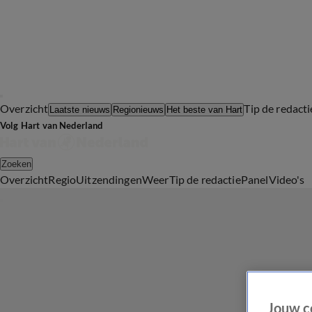
Overzicht
Tip de redacti
Laatste nieuws
Regionieuws
Het beste van Hart
Volg Hart van Nederland
Zoeken
Overzicht
Regio
Uitzendingen
Weer
Tip de redactie
Panel
Video's
Jouw c