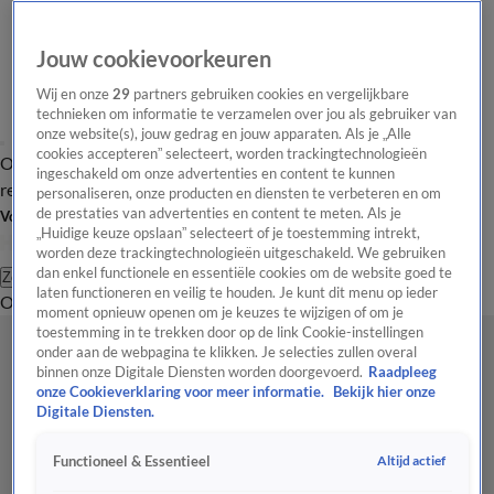
Jouw cookievoorkeuren
Wij en onze
29
partners gebruiken cookies en vergelijkbare
technieken om informatie te verzamelen over jou als gebruiker van
onze website(s), jouw gedrag en jouw apparaten. Als je „Alle
cookies accepteren” selecteert, worden trackingtechnologieën
Overzicht
Tip de
Laatste nieuws
Regionieuws
Het beste van Hart
ingeschakeld om onze advertenties en content te kunnen
redactie
personaliseren, onze producten en diensten te verbeteren en om
de prestaties van advertenties en content te meten. Als je
Volg Hart van Nederland
„Huidige keuze opslaan” selecteert of je toestemming intrekt,
worden deze trackingtechnologieën uitgeschakeld. We gebruiken
dan enkel functionele en essentiële cookies om de website goed te
Zoeken
laten functioneren en veilig te houden. Je kunt dit menu op ieder
Overzicht
Regio
Uitzendingen
Weer
Tip de redactie
Panel
Video's
moment opnieuw openen om je keuzes te wijzigen of om je
toestemming in te trekken door op de link Cookie-instellingen
onder aan de webpagina te klikken. Je selecties zullen overal
binnen onze Digitale Diensten worden doorgevoerd.
Raadpleeg
onze Cookieverklaring voor meer informatie.
Bekijk hier onze
Digitale Diensten.
Altijd actief
Functioneel & Essentieel