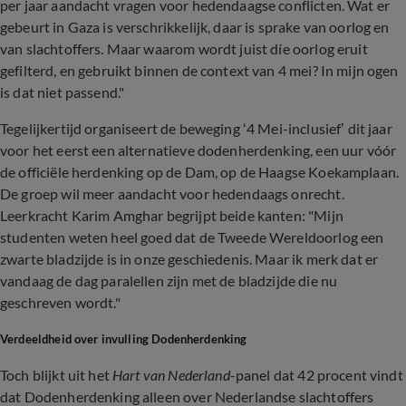
per jaar aandacht vragen voor hedendaagse conflicten. Wat er
gebeurt in Gaza is verschrikkelijk, daar is sprake van oorlog en
van slachtoffers. Maar waarom wordt juist díe oorlog eruit
gefilterd, en gebruikt binnen de context van 4 mei? In mijn ogen
is dat niet passend."
Tegelijkertijd organiseert de beweging ‘4 Mei-inclusief’ dit jaar
voor het eerst een alternatieve dodenherdenking, een uur vóór
de officiële herdenking op de Dam, op de Haagse Koekamplaan.
De groep wil meer aandacht voor hedendaags onrecht.
Leerkracht Karim Amghar begrijpt beide kanten: "Mijn
studenten weten heel goed dat de Tweede Wereldoorlog een
zwarte bladzijde is in onze geschiedenis. Maar ik merk dat er
vandaag de dag paralellen zijn met de bladzijde die nu
geschreven wordt."
Verdeeldheid over invulling Dodenherdenking
Toch blijkt uit het
Hart van Nederland
-panel dat 42 procent vindt
dat Dodenherdenking alleen over Nederlandse slachtoffers