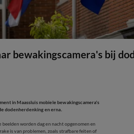
t jaar bewakingscamera's bij 
nument in Maassluis mobiele bewakingscamera's
de dodenherdenking en erna.
"De beelden worden dag en nacht opgenomen en
ke is van problemen, zoals strafbare feiten of