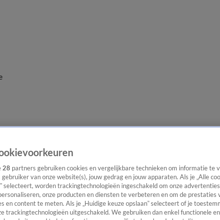
e
ookievoorkeuren
e
28
partners gebruiken cookies en vergelijkbare technieken om informatie te
s gebruiker van onze website(s), jouw gedrag en jouw apparaten. Als je „Alle co
” selecteert, worden trackingtechnologieën ingeschakeld om onze advertenties
personaliseren, onze producten en diensten te verbeteren en om de prestaties 
s en content te meten. Als je „Huidige keuze opslaan” selecteert of je toestemm
e trackingtechnologieën uitgeschakeld. We gebruiken dan enkel functionele en