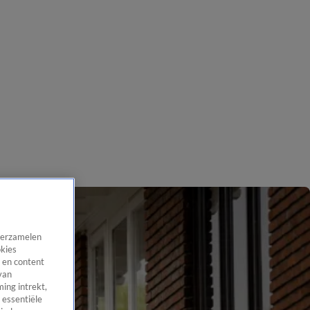
 verzamelen
okies
 en content
van
ing intrekt,
 essentiële