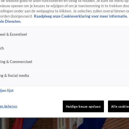
de website goed te laten functioneren en veilig te houden. Je kunt dit menu op
ieuw openen om je keuzes te wijzigen of om je toestemming in te trekken door
ellingen onder aan de webpagina te klikken. Je selecties zullen overal binnen o
orden doorgevoerd.
Raadpleeg onze Cookieverklaring voor meer informatie.
ale Diensten.
eel & Essentieel
sch
sing & Commercieel
ng & Social media
jen lijst
en beheren
Huidige keuze opslaan
Alle cookie