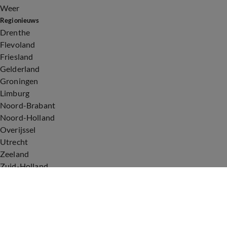
Weer
Regionieuws
Drenthe
Flevoland
Friesland
Gelderland
Groningen
Limburg
Noord-Brabant
Noord-Holland
Overijssel
Utrecht
Zeeland
Zuid-Holland
Voorwaarden
Over ons
Privacyverklaring
Gebruiksvoorwaarden
Cookieverklaring