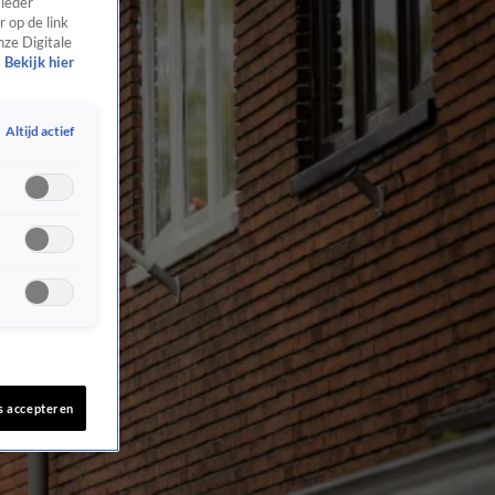
 ieder
 op de link
nze Digitale
Bekijk hier
Altijd actief
s accepteren