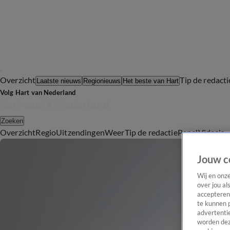
Overzicht
Tip de redacti
Laatste nieuws
Regionieuws
Het beste van Hart
Volg Hart van Nederland
Zoeken
Overzicht
Regio
Uitzendingen
Weer
Tip de redactie
Panel
Video's
Jouw c
Wij en onz
over jou al
accepteren
te kunnen 
advertentie
worden dez