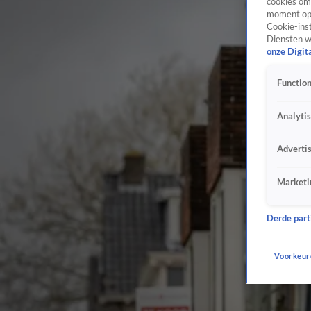
cookies om 
moment opn
Cookie-inst
Diensten w
onze Digit
Function
Analyti
Adverti
Marketi
Derde parti
Voorkeur