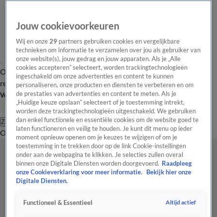
Jouw cookievoorkeuren
Wij en onze
29
partners gebruiken cookies en vergelijkbare
technieken om informatie te verzamelen over jou als gebruiker van
onze website(s), jouw gedrag en jouw apparaten. Als je „Alle
cookies accepteren” selecteert, worden trackingtechnologieën
Overzicht
Tip de
Laatste nieuws
Regionieuws
Het beste van Hart
ingeschakeld om onze advertenties en content te kunnen
redactie
personaliseren, onze producten en diensten te verbeteren en om
de prestaties van advertenties en content te meten. Als je
Volg Hart van Nederland
„Huidige keuze opslaan” selecteert of je toestemming intrekt,
worden deze trackingtechnologieën uitgeschakeld. We gebruiken
dan enkel functionele en essentiële cookies om de website goed te
Zoeken
laten functioneren en veilig te houden. Je kunt dit menu op ieder
Overzicht
Regio
Uitzendingen
Weer
Tip de redactie
Panel
Video's
moment opnieuw openen om je keuzes te wijzigen of om je
toestemming in te trekken door op de link Cookie-instellingen
onder aan de webpagina te klikken. Je selecties zullen overal
binnen onze Digitale Diensten worden doorgevoerd.
Raadpleeg
onze Cookieverklaring voor meer informatie.
Bekijk hier onze
Digitale Diensten.
Altijd actief
Functioneel & Essentieel