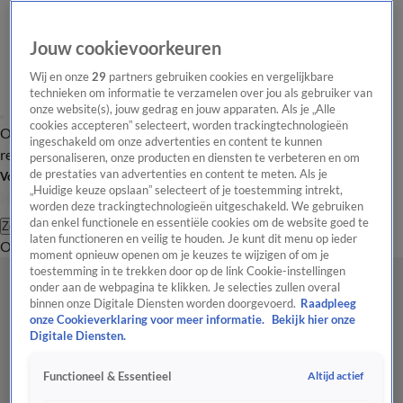
Jouw cookievoorkeuren
Wij en onze
29
partners gebruiken cookies en vergelijkbare
technieken om informatie te verzamelen over jou als gebruiker van
onze website(s), jouw gedrag en jouw apparaten. Als je „Alle
cookies accepteren” selecteert, worden trackingtechnologieën
Overzicht
Tip de
Laatste nieuws
Regionieuws
Het beste van Hart
ingeschakeld om onze advertenties en content te kunnen
redactie
personaliseren, onze producten en diensten te verbeteren en om
de prestaties van advertenties en content te meten. Als je
Volg Hart van Nederland
„Huidige keuze opslaan” selecteert of je toestemming intrekt,
worden deze trackingtechnologieën uitgeschakeld. We gebruiken
dan enkel functionele en essentiële cookies om de website goed te
Zoeken
laten functioneren en veilig te houden. Je kunt dit menu op ieder
Overzicht
Regio
Uitzendingen
Weer
Tip de redactie
Panel
Video's
moment opnieuw openen om je keuzes te wijzigen of om je
toestemming in te trekken door op de link Cookie-instellingen
onder aan de webpagina te klikken. Je selecties zullen overal
binnen onze Digitale Diensten worden doorgevoerd.
Raadpleeg
onze Cookieverklaring voor meer informatie.
Bekijk hier onze
Digitale Diensten.
Altijd actief
Functioneel & Essentieel