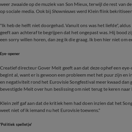
weer zwaaide op de muziek van Son Mieux, terwijl de rest van de za
op sociale media. Ook bij
Shownieuws
werd Klein flink bekritiseer
"Ik heb de helft niet doorgehad. Vanuit ons was het liefde", aldus 
geeft aan achteraf te begrijpen dat het ongepast was. Hij bood 
een sorry willen horen, dan zeg ik die graag. Ik ben hier niet om e
Eye-opener
Creatief directeur Gover Meit geeft aan dat deze ophef een eye
begint al, want er is gewoon een probleem met het puur zijn en i
en negativiteit rond het Eurovisie Songfestival meer kwaad dan 
bevestigde Meit over hun beslissing om niet terug te keren naar h
Klein zelf gaf aan dat de kritiek hem had doen inzien dat het Songf
weet niet of ik iemand nu het Eurovisie toewens."
'Politiek spelletje'