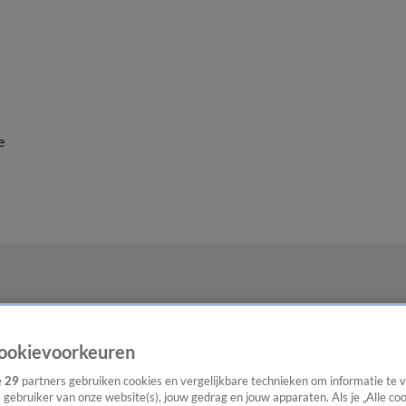
e
ookievoorkeuren
e
29
partners gebruiken cookies en vergelijkbare technieken om informatie te
s gebruiker van onze website(s), jouw gedrag en jouw apparaten. Als je „Alle co