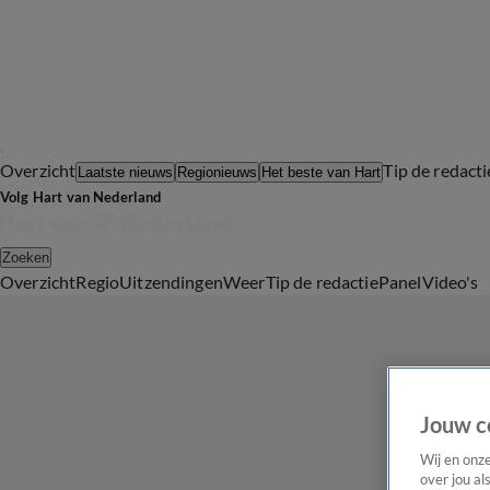
Overzicht
Tip de redacti
Laatste nieuws
Regionieuws
Het beste van Hart
Volg Hart van Nederland
Zoeken
Overzicht
Regio
Uitzendingen
Weer
Tip de redactie
Panel
Video's
Jouw c
Wij en onz
over jou al