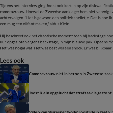
Tijdens het interview ging Joost ook kort in op zijn diskwalificat
cameravrouw. Hoewel de Zweedse aanklager hem niet vervolgt weg
achtervolgen. "Het is gewoon een politiek spelletje. Dat is hoe ik 
een mug een olifant maken," aldus Klein.
Hij beschreef ook het chaotische moment toen hij backstage hoord
uur opgesloten ergens backstage, in mijn blauwe pak. Opeens mo
Het was nogal wat. Het was best wel een shock. Er was blijkbaar 
Lees ook
Cameravrouw niet in beroep in Zweedse zaak 
Joost Klein opgelucht dat strafzaak is gestopt
Video van 'disrespectvolle' Joost Klein gaat vi