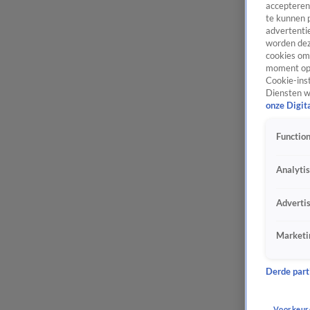
accepteren
te kunnen 
advertentie
worden dez
cookies om 
moment opn
Cookie-inst
Diensten w
onze Digit
Function
Analyti
Adverti
Marketi
Derde parti
Voorkeur