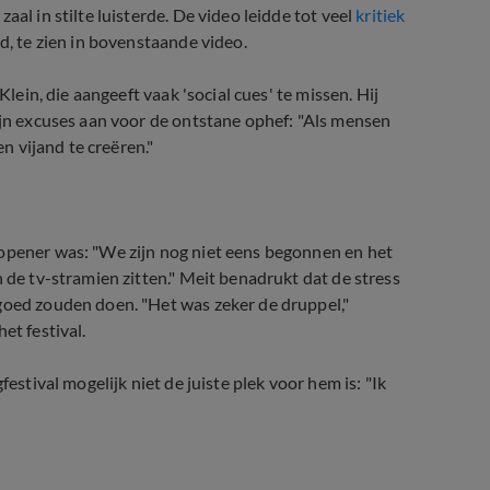
al in stilte luisterde. De video leidde tot veel
kritiek
d, te zien in bovenstaande video.
Klein, die aangeeft vaak 'social cues' te missen. Hij
zijn excuses aan voor de ontstane ophef: "Als mensen
en vijand te creëren."
-opener was: "We zijn nog niet eens begonnen en het
n de tv-stramien zitten." Meit benadrukt dat de stress
goed zouden doen. "Het was zeker de druppel,"
et festival.
estival mogelijk niet de juiste plek voor hem is: "Ik