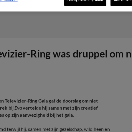
vizier-Ring was druppel om ni
n Televizier-Ring Gala gaf de doorslag om niet
rek bij
Eva
vertelde hij samen met zijn creatief
 op zijn aanwezigheid bij het gala.
d terwijl hij, samen met zijn gezelschap, wild heen en