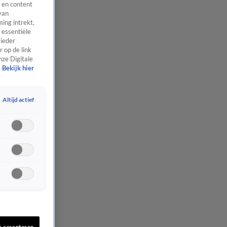
 en content
van
ing intrekt,
 essentiële
 ieder
 op de link
nze Digitale
Bekijk hier
Altijd actief
s accepteren