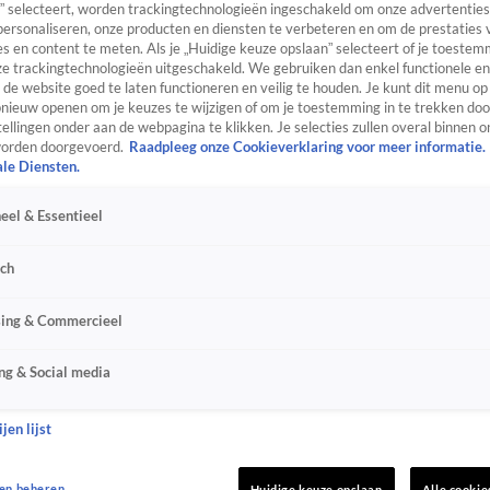
” selecteert, worden trackingtechnologieën ingeschakeld om onze advertenties
personaliseren, onze producten en diensten te verbeteren en om de prestaties 
s en content te meten. Als je „Huidige keuze opslaan” selecteert of je toestemm
e trackingtechnologieën uitgeschakeld. We gebruiken dan enkel functionele en
de website goed te laten functioneren en veilig te houden. Je kunt dit menu op
ieuw openen om je keuzes te wijzigen of om je toestemming in te trekken door
ellingen onder aan de webpagina te klikken. Je selecties zullen overal binnen o
orden doorgevoerd.
Raadpleeg onze Cookieverklaring voor meer informatie.
ale Diensten.
eel & Essentieel
sch
sing & Commercieel
ng & Social media
jen lijst
en beheren
Huidige keuze opslaan
Alle cookie