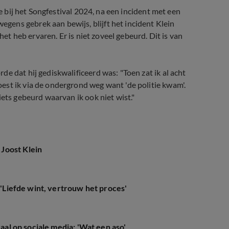
ie bij het Songfestival 2024, na een incident met een
ens gebrek aan bewijs, blijft het incident Klein
het heb ervaren. Er is niet zoveel gebeurd. Dit is van
e dat hij gediskwalificeerd was: "Toen zat ik al acht
est ik via de ondergrond weg want 'de politie kwam'.
iets gebeurd waarvan ik ook niet wist."
Joost Klein
: 'Liefde wint, vertrouw het proces'
raal op sociale media: 'Wat een aso'