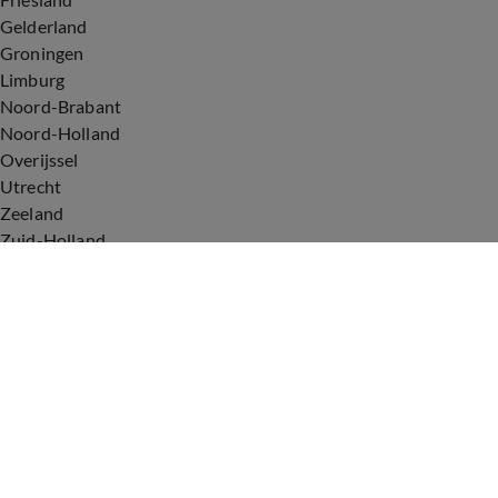
Gelderland
Groningen
Limburg
Noord-Brabant
Noord-Holland
Overijssel
Utrecht
Zeeland
Zuid-Holland
Voorwaarden
Over ons
Privacyverklaring
Gebruiksvoorwaarden
Cookieverklaring
Digitale diensten
Cookie instellingen
Upod & Talpa Network
Adverteren